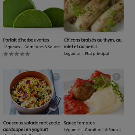
Parfait d'herbes vertes
Chicons braisés au thym, au
miel et au persil
Légumes
Garnitures & Sauces
Aucune
Légumes
Plat principal
évaluation
soumise
pour
ce
recipe
Couscous salade met zoete
Sauce tomates
aardappel en yoghurt
Légumes
Garnitures & Sauces
Aucune