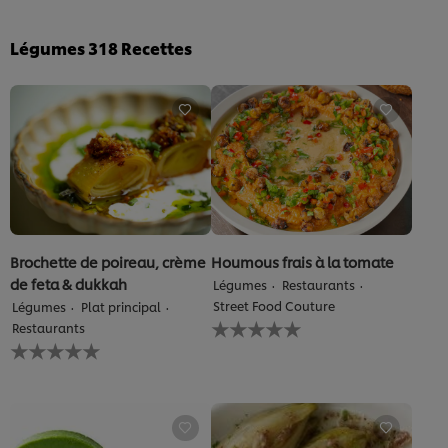
Légumes
318
Recettes
Brochette de poireau, crème
Houmous frais à la tomate
de feta & dukkah
Légumes
Restaurants
Street Food Couture
Légumes
Plat principal
Aucune
Restaurants
évaluation
Aucune
soumise
évaluation
pour
soumise
ce
pour
recipe
ce
recipe