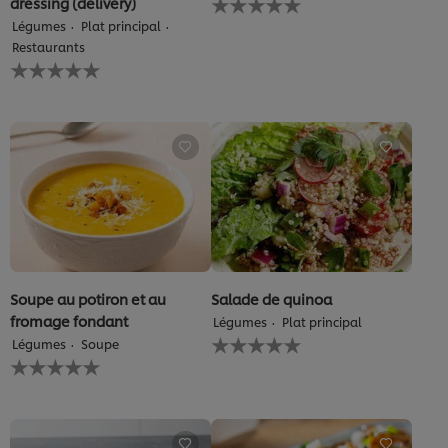
dressing (delivery)
évaluation
Légumes
Plat principal
soumise
Restaurants
pour
Aucune
ce
évaluation
recipe
soumise
pour
ce
recipe
Soupe au potiron et au
Salade de quinoa
fromage fondant
Légumes
Plat principal
Aucune
Légumes
Soupe
évaluation
Aucune
soumise
évaluation
pour
soumise
ce
pour
recipe
ce