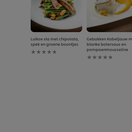
Luikse sla met chipolata,
Gebakken Kabeljauw m
spek en groene boontjes
blanke botersaus en
Geen
pompoenmousseline
beoordelingen
Geen
ingediend
beoordelingen
voor
ingediend
deze
voor
recipe
deze
recipe