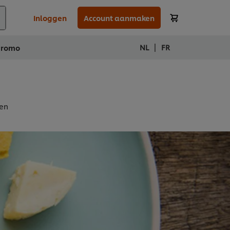
Inloggen
Account aanmaken
|
NL
FR
Promo
ren