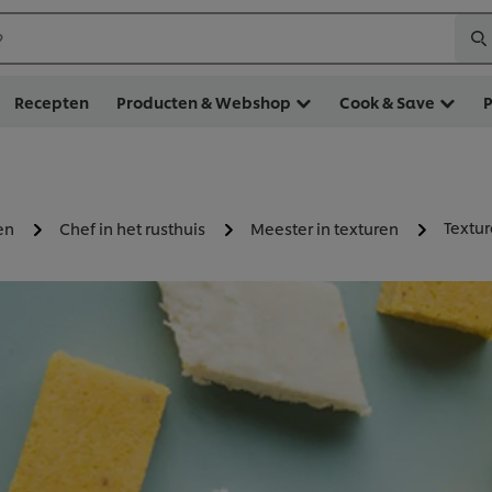
?
Recepten
Producten & Webshop
Cook & Save
Textu
en
Chef in het rusthuis
Meester in texturen