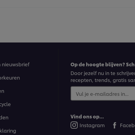
n nieuwsbrief
Op de hoogte blijven? Schr
Door jezelf nu in te schrij
orkeuren
recepten, trends, gratis s
en
Vul je e-mailadres in...
cycle
Vind ons op...
den
Instagram
Faceb
klaring