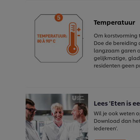
Temperatuur
Om korstvorming t
Doe de bereiding a
langzaam garen op
gelijkmatige, glad
residenten geen pr
Lees 'Eten is e
Wil je ook weten 
Download dan het 
iedereen'.