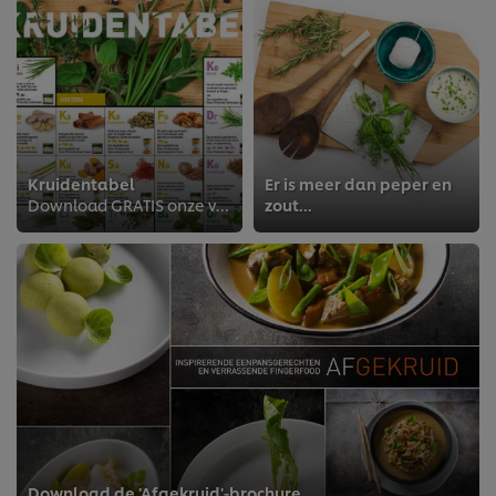
Kruidentabel
Er is meer dan peper en
Download GRATIS onze volledige kruidengids!
zout...
Download de 'Afgekruid'-brochure