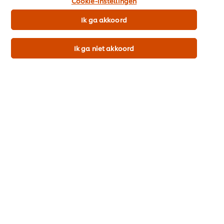
Cookie-instellingen
Inspiratie
gebruiken.
Ik ga akkoord
Merken
Ik ga niet akkoord
Recepten
Producten & Webshop
Cook & Save
Promo
Inschrijven nieuwsbrief
Cookievoorkeuren
Land kiezen
Please Recycle
Voorwaarden