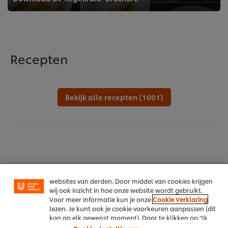
Recepten
Bekijk alle recepten (1001)
We gebruiken cookies en vergelijkbare technieken om
jouw ervaring op onze website te verbeteren. Cookies
maken het mogelijk om jou van verschillende
functionaliteiten te voorzien (zoals onthouden wat je
in je winkelmandje plaatst), om te delen op social
media (zoals Facebook, Instagram, et cetera) en om
berichten en advertenties te tonen die voor jou
relevant kunnen zijn, zowel op onze website als op
websites van derden. Door middel van cookies krijgen
wij ook inzicht in hoe onze website wordt gebruikt.
Home
Voor meer informatie kun je onze
Cookie Verklaring
lezen. Je kunt ook je cookie voorkeuren aanpassen (dit
Over ons
kan op elk gewenst moment). Door te klikken op “Ik
ga akkoord” geef je ons toestemming cookies te