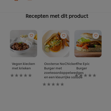
Recepten met dit product
Vegan kiecken
Oosterse NoChicken
The Epic
O
met krieken
Burger met
Burger
m
zoeteaardappelwedges
v
Geen
Geen
en een kleurrijke salade
e
beoordelingen
beoordelingen
ingediend
Geen
ingediend
G
voor
beoordelingen
voor
b
deze
ingediend
deze
i
recipe
voor
recipe
vo
deze
d
recipe
re