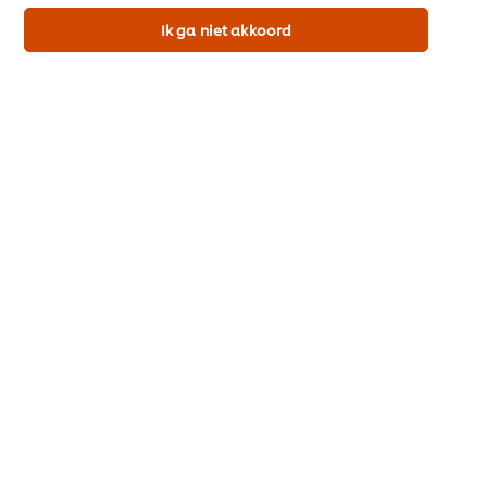
Voedingswaarden
Ik ga niet akkoord
Download de gedetailleerde productspecificatie (pdf)
Allergenen
Glutenvrij
Lactosevrij
Veganistisch
Vegetarisch
Productinformatie