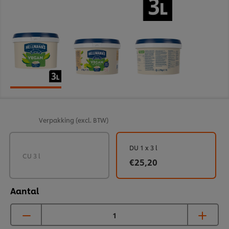
Verpakking
(excl. BTW)
DU 1 x 3 l
CU 3 l
€25,20
Aantal