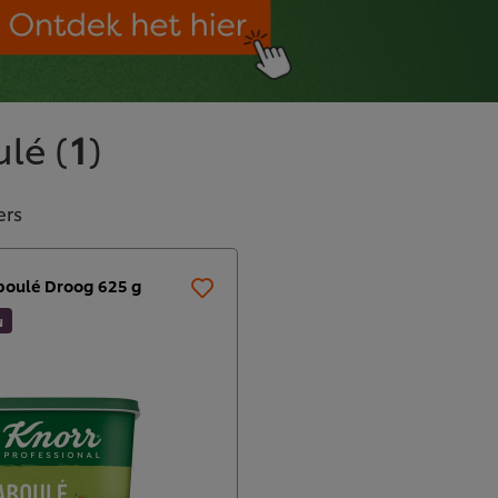
ulé
(
1
)
ers
boulé Droog 625 g
N