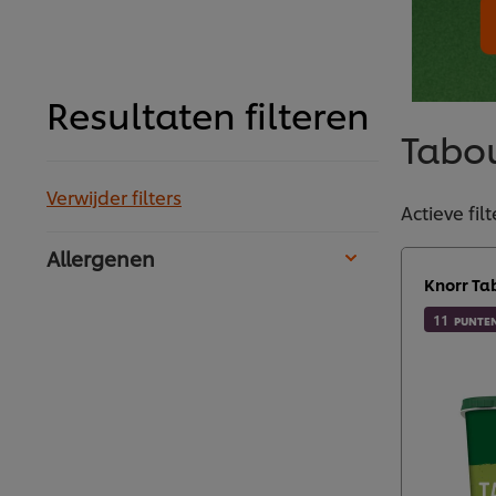
Resultaten filteren
Tabo
Verwijder filters
Actieve filt
Allergenen
Knorr Ta
11
PUNTE