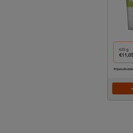
625 g
€11,0
Prijsindicati