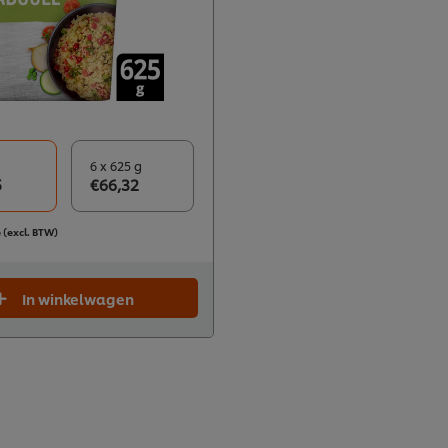
6 x 625 g
5
€66,32
e (excl. BTW)
In winkelwagen