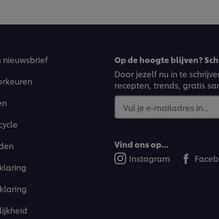
n nieuwsbrief
Op de hoogte blijven? Schr
Door jezelf nu in te schrij
orkeuren
recepten, trends, gratis s
en
Vul je e-mailadres in...
cycle
Vind ons op...
den
Instagram
Faceb
klaring
klaring
ijkheid