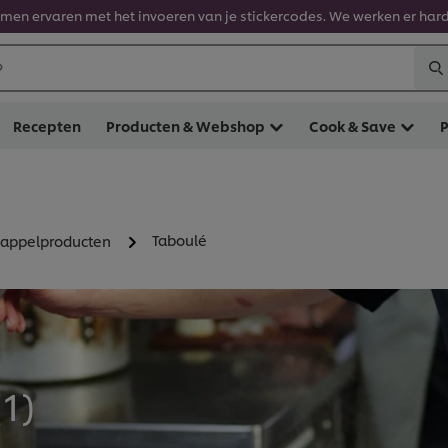
en ervaren met het invoeren van je stickercodes. We werken er hard
?
Recepten
Producten & Webshop
Cook & Save
Taboulé
dappelproducten
(
1
)