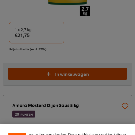
1 x 2,7 kg
€21,75
Prijsindicatie (excl. BTW)
In winkelwagen
We gebruiken cookies en vergelijkbare technieken om
jouw ervaring op onze website te verbeteren. Cookies
maken het mogelijk om jou van verschillende
Amora Mosterd Dijon Saus 5 kg
functionaliteiten te voorzien (zoals onthouden wat je
in je winkelmandje plaatst), om te delen op social
20
PUNTEN
media (zoals Facebook, Instagram, et cetera) en om
berichten en advertenties te tonen die voor jou
relevant kunnen zijn, zowel op onze website als op
websites van derden. Door middel van cookies krijgen