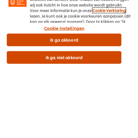
wij ook inzicht in hoe onze website wordt gebruikt.
Voor meer informatie kun je onze
Cookie Verklaring
lezen. Je kunt ook je cookie voorkeuren aanpassen (dit
kan op elk gewenst moment). Door te klikken op “Ik
ga akkoord” geef je ons toestemming cookies te
Cookie-instellingen
gebruiken.
Ik ga akkoord
1 x 5 kg
Ik ga niet akkoord
€19,77
Prijsindicatie (excl. BTW)
In winkelwagen