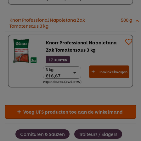
2 x 340 g
€28,44
Knorr Professional Napoletana Zak
500 g
Tomatensaus 3 kg
Knorr Professional Napoletana
Zak Tomatensaus 3 kg
17
PUNTEN
3 kg
3 kg
In winkelwagen
€16,67
€16,67
Prijsindicatie (excl. BTW)
4 x 3 kg
€66,67
Voeg UFS producten toe aan de winkelmand
Garnituren & Sauzen
Traiteurs / Slagers