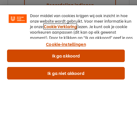
en advertenties te tonen die voor jou relevant kunnen
Beoordeling indienen
zijn, zowel op onze website als op websites van derden.
Door middel van cookies krijgen wij ook inzicht in hoe
onze website wordt gebruikt. Voor meer informatie kun
je onze
Cookie Verklaring
lezen. Je kunt ook je cookie
voorkeuren aanpassen (dit kan op elk gewenst
moment). Door te klikken op “Ik ga akkoord” geef je ons
toestemming cookies te gebruiken.
Download als PDF
Cookie-instellingen
Ik ga akkoord
Deel per email
Ik ga niet akkoord
Meer recepten
Bekijk recepten (449)