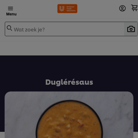
Menu
Wat zoek je?
Voeg toe aan receptenboek
Duglérésaus