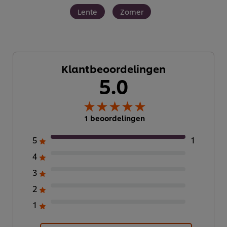
Lente
Zomer
Klantbeoordelingen
5.0
1 beoordelingen
5
1
4
3
We gebruiken cookies en vergelijkbare technieken om
2
jouw ervaring op onze website te verbeteren. Cookies
maken het mogelijk om jou van verschillende
1
functionaliteiten te voorzien (zoals onthouden wat je in
je winkelmandje plaatst), om te delen op social media
(zoals Facebook, Instagram, et cetera) en om berichten