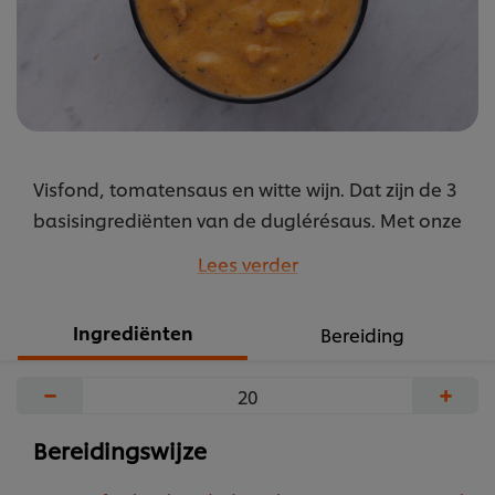
Visfond, tomatensaus en witte wijn. Dat zijn de 3
basisingrediënten van de duglérésaus. Met onze
Knorr Garde d’Or Witte Wijnsaus tover je in geen
Lees verder
tijd deze Franse klassieker op het bord.
...
Ingrediënten
Bereiding
−
+
Bereidingswijze