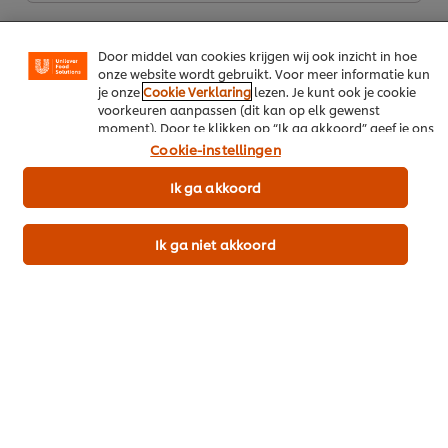
(zoals Facebook, Instagram, et cetera) en om berichten
en advertenties te tonen die voor jou relevant kunnen
zijn, zowel op onze website als op websites van derden.
Door middel van cookies krijgen wij ook inzicht in hoe
onze website wordt gebruikt. Voor meer informatie kun
je onze
Cookie Verklaring
lezen. Je kunt ook je cookie
voorkeuren aanpassen (dit kan op elk gewenst
moment). Door te klikken op “Ik ga akkoord” geef je ons
toestemming cookies te gebruiken.
Cookie-instellingen
Download als PDF
Ik ga akkoord
Deel per email
Ik ga niet akkoord
Meer recepten
Bekijk recepten (449)