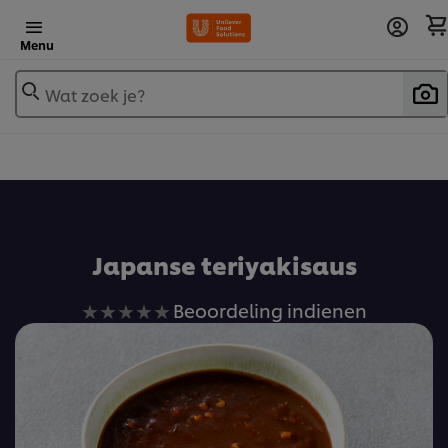
Menu
Wat zoek je?
Voeg toe aan receptenboek
Japanse teriyakisaus
Geen
Beoordeling indienen
beoordelingen
ingediend
voor
deze
recipe