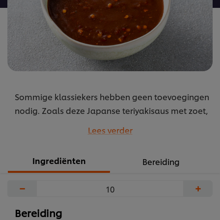
Sommige klassiekers hebben geen toevoegingen
nodig. Zoals deze Japanse teriyakisaus met zoet,
zuur en een toets van gember voor zowel vlees
Lees verder
als vis.
...
Ingrediënten
Bereiding
−
+
Bereiding