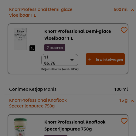
Knorr Professional Demi-glace
500 ml
Vloeibaar 1 L
Knorr Professional Demi-glace
Vloeibaar 1 L
7
PUNTEN
1 l
1 l
In winkelwagen
€6,76
€6,76
Prijsindicatie (excl. BTW)
6 x 1 l
€40,58
Conimex Ketjap Manis
100 ml
Knorr Professional Knoflook
15 g
Specerijenpuree 750g
Knorr Professional Knoflook
Specerijenpuree 750g