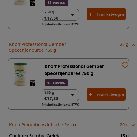
15
PUNTEN
750 g
750 g
In winkelwagen
€17,38
€17,38
Prijsindicatie (excl. BTW)
2 x 750g
€34,76
Knorr Professional Gember
25 g
Specerijenpuree 750 g
Knorr Professional Gember
Specerijenpuree 750 g
16
PUNTEN
750 g
750 g
In winkelwagen
€17,38
€17,38
Prijsindicatie (excl. BTW)
2 x 750g
€34,76
Knorr Primerba Aziatische Pesto
20 g
Conimex Sambal Oelek
15 g