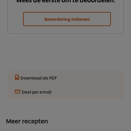
Beoordeling indienen
Download als PDF
Deel per email
We gebruiken cookies en vergelijkbare technieken om
Meer recepten
jouw ervaring op onze website te verbeteren. Cookies
maken het mogelijk om jou van verschillende