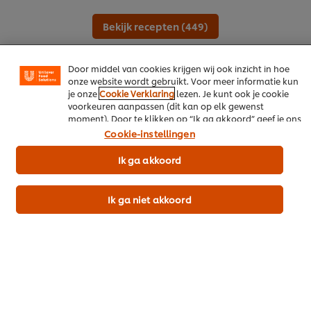
functionaliteiten te voorzien (zoals onthouden wat je in
je winkelmandje plaatst), om te delen op social media
Bekijk recepten (449)
(zoals Facebook, Instagram, et cetera) en om berichten
en advertenties te tonen die voor jou relevant kunnen
zijn, zowel op onze website als op websites van derden.
Door middel van cookies krijgen wij ook inzicht in hoe
onze website wordt gebruikt. Voor meer informatie kun
Popular recipes
(10)
je onze
Cookie Verklaring
lezen. Je kunt ook je cookie
voorkeuren aanpassen (dit kan op elk gewenst
moment). Door te klikken op “Ik ga akkoord” geef je ons
toestemming cookies te gebruiken.
Cookie-instellingen
Ik ga akkoord
Ik ga niet akkoord
Normandische
Pepersaus met
Romi
vissaus
mandarijn en
(koud
kumquats
Traiteurs / Slagers
Rundsv
Geen
Groenten
Garnit
beoordelingen