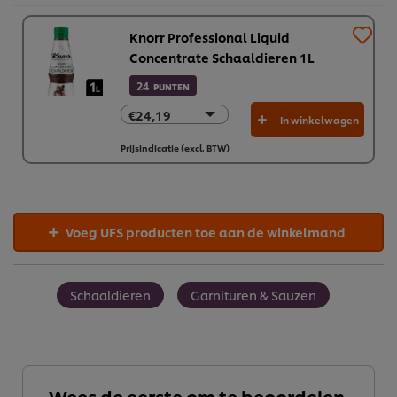
Knorr Professional Liquid
Concentrate Schaaldieren 1L
24
PUNTEN
€24,19
€24,19
In winkelwagen
€145,13
Prijsindicatie (excl. BTW)
Voeg UFS producten toe aan de winkelmand
Schaaldieren
Garnituren & Sauzen
Wees de eerste om te beoordelen.