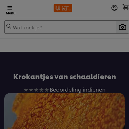
Menu
Wat zoek je?
Voeg toe aan receptenboek
Krokantjes van schaaldieren
Geen
Beoordeling indienen
beoordelingen
ingediend
voor
deze
recipe