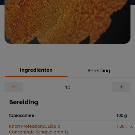
Ingrediënten
Bereiding
−
+
Bereiding
tapiocameel
100 g
Knorr Professional Liquid
1.20 l
Concentrate Schaaldieren 1L