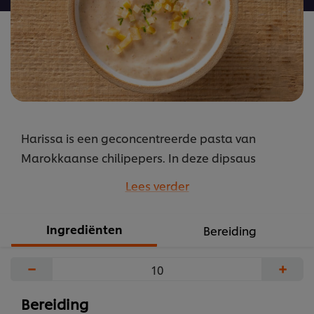
Harissa is een geconcentreerde pasta van
Marokkaanse chilipepers. In deze dipsaus
verzacht je haar pikante temperament, maar
Lees verder
verliest ze haar karakter allerminst.
...
Ingrediënten
Bereiding
−
+
Bereiding