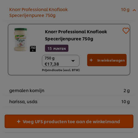
Knorr Professional Knoflook
10 g
Specerijenpuree 750g
Knorr Professional Knoflook
Specerijenpuree 750g
15
PUNTEN
750 g
750 g
In winkelwagen
€17,38
€17,38
Prijsindicatie (excl. BTW)
2 x 750g
€34,76
gemalen komijn
2 g
harissa, usda
10 g
Voeg UFS producten toe aan de winkelmand