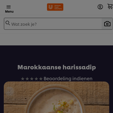
Menu
Wat zoek je?
Voeg toe aan receptenboek
Marokkaanse harissadip
Geen
Beoordeling indienen
beoordelingen
ingediend
voor
deze
recipe