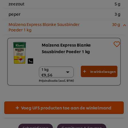
zeezout
5 g
peper
3 g
Maïzena Express Blanke Sausbinder
30 g
Poeder 1 kg
Maïzena Express Blanke
Sausbinder Poeder 1 kg
1 kg
1 kg
In winkelwagen
€9,56
€9,56
Prijsindicatie (excl. BTW)
6 x 1 kg
€57,38
Voeg UFS producten toe aan de winkelmand
Schaaldieren
Garnituren & Sauzen