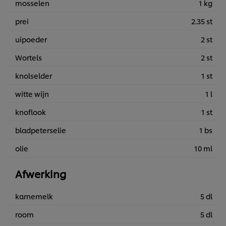
mosselen
1 kg
prei
2.35 st
uipoeder
2 st
Wortels
2 st
knolselder
1 st
witte wijn
1 l
knoflook
1 st
bladpeterselie
1 bs
olie
10 ml
Afwerking
karnemelk
5 dl
room
5 dl