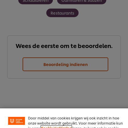
Restaurants
Wees de eerste om te beoordelen.
Beoordeling indienen
We gebruiken cookies en vergelijkbare technieken om
jouw ervaring op onze website te verbeteren. Cookies
maken het mogelijk om jou van verschillende
functionaliteiten te voorzien (zoals onthouden wat je in
je winkelmandje plaatst), om te delen op social media
(zoals Facebook, Instagram, et cetera) en om berichten
en advertenties te tonen die voor jou relevant kunnen
zijn, zowel op onze website als op websites van derden.
Door middel van cookies krijgen wij ook inzicht in hoe
Download als PDF
onze website wordt gebruikt. Voor meer informatie kun