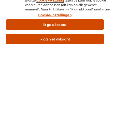
je onze
Cookie Verklaring
lezen. Je kunt ook je cookie
voorkeuren aanpassen (dit kan op elk gewenst
Deel per email
moment). Door te klikken op “Ik ga akkoord” geef je ons
toestemming cookies te gebruiken.
Cookie-instellingen
Ik ga akkoord
Meer recepten
Ik ga niet akkoord
Bekijk recepten (449)
Popular recipes
(10)