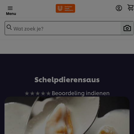
Menu
Wat zoek je?
Voeg toe aan receptenboek
Schelpdierensaus
Geen
Beoordeling indienen
beoordelingen
ingediend
voor
deze
recipe