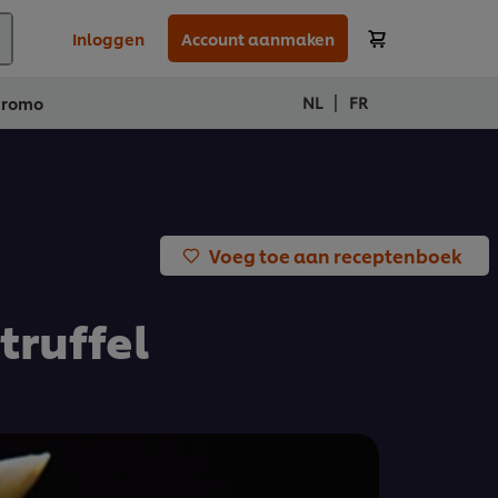
Inloggen
Account aanmaken
|
NL
FR
Promo
Voeg toe aan receptenboek
truffel