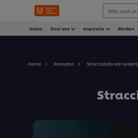
Wat zoek je
Home
Over ons
Inspiratie
Merken
Stracciatella van selderij
Home
Recepten
Stracc