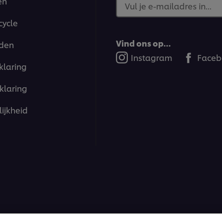
en
Vul je e-mailadres in...
cycle
Vind ons op...
den
Instagram
Faceb
klaring
klaring
ijkheid