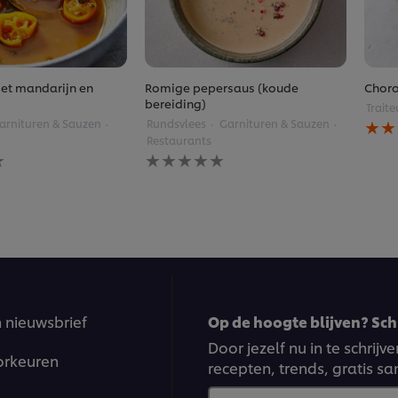
et mandarijn en
Romige pepersaus (koude
Chor
bereiding)
Traite
De
arnituren & Sauzen
Rundsvlees
Garnituren & Sauzen
gemi
Restaurants
beoo
Geen
van
gen
beoordelingen
deze
ingediend
Chor
voor
is
deze
4.0
recipe
van
de
5
op
basi
n nieuwsbrief
Op de hoogte blijven? Schr
van
1
Door jezelf nu in te schrij
orkeuren
beoo
recepten, trends, gratis s