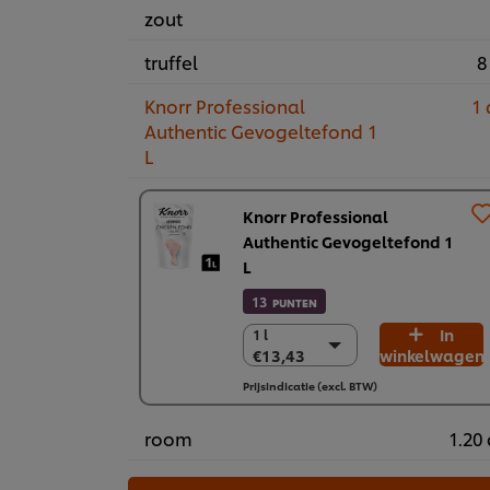
zout
truffel
8
Knorr Professional
1 
Authentic Gevogeltefond 1
L
Knorr Professional
Authentic Gevogeltefond 1
L
13
PUNTEN
In
1 l
1 l
€13,43
winkelwagen
€13,43
5 x 1 l
Prijsindicatie (excl. BTW)
€67,17
room
1.20 