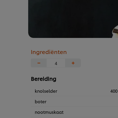
Ingrediënten
−
+
Bereiding
knolselder
400
boter
nootmuskaat