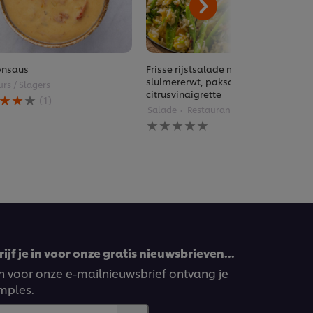
onsaus
Frisse rijstsalade met mango,
sluimererwt, paksoi en
urs / Slagers
citrusvinaigrette
(1)
ddelde
Salade
Restaurants
rdeling
Geen
beoordelingen
ingediend
onsaus
voor
deze
recipe
s
ijf je in voor onze gratis nieuwsbrieven…
ven voor onze e-mailnieuwsbrief ontvang je
rdelingen.
amples.