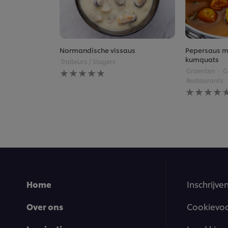
Normandische vissaus
Pepersaus m
kumquats
Traiteurs / Slagers
Geen
Groenten
G
beoordelingen
Restaurants
ingediend
Geen
voor
beoordelin
deze
ingediend
recipe
voor
deze
recipe
Home
Inschrijve
Over ons
Cookievo