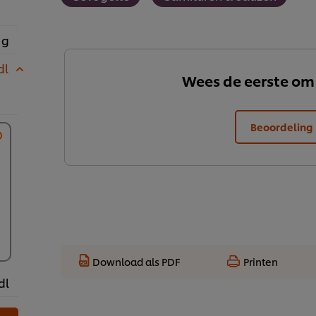
 g
dl
Wees de eerste om
Beoordeling 
Download als PDF
Printen
dl