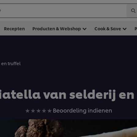
?
Recepten
Producten & Webshop
Cook & Save
 en truffel
iatella van selderij en 
Geen
Beoordeling indienen
beoordelingen
ingediend
voor