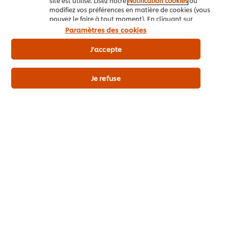
site est utilisé. Lisez notre
Notification cookies
ou
modifiez vos préférences en matière de cookies (vous
pouvez le faire à tout moment). En cliquant sur
"J'accepte", vous consentez à l'utilisation de
Paramètres des cookies
Accueil
cookies.
Avis relatif aux cookies
J'accepte
Qui sommes-nous
Inspiration
Je refuse
Marques
Recettes
Webshop
Cook & Save
Promo
Abonnez-vous