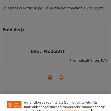
Le prix et la livraison peuvent varier en fonction du grossiste.
Produits ()
Total
( Produit(s))
Prix indicatif (hors TVA)
Nous utilisons des cookies et techniques similaires
pour améliorer votre expérience sur notre site. Les
cookies vous permettent de profiter de certaines
fonctionnalités (telles que la sauvegarde de votre
"panier en ligne"), de la fonctionnalité de partage
social (pour Facebook, Instagram, etc.), ainsi que de
personnaliser les messages et d'afficher des publicités
en fonction de vos intérêts (sur notre site, etc.). Ils
nous aident également à comprendre comment notre