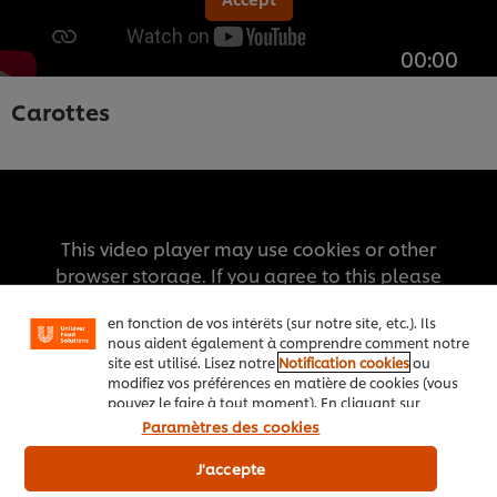
00:00
Carottes
Nous utilisons des cookies et techniques similaires
pour améliorer votre expérience sur notre site. Les
cookies vous permettent de profiter de certaines
fonctionnalités (telles que la sauvegarde de votre
This video player may use cookies or other
"panier en ligne"), de la fonctionnalité de partage
browser storage. If you agree to this please
social (pour Facebook, Instagram, etc.), ainsi que de
click the Accept button below.
personnaliser les messages et d'afficher des publicités
en fonction de vos intérêts (sur notre site, etc.). Ils
nous aident également à comprendre comment notre
site est utilisé. Lisez notre
Notification cookies
ou
Accept
modifiez vos préférences en matière de cookies (vous
pouvez le faire à tout moment). En cliquant sur
00:00
"J'accepte", vous consentez à l'utilisation de
Paramètres des cookies
cookies.
Avis relatif aux cookies
J'accepte
Salade