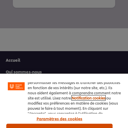
Nous utilisons des cookies et techniques similaires
pour améliorer votre expérience sur notre site. Les
Accueil
cookies vous permettent de profiter de certaines
fonctionnalités (telles que la sauvegarde de votre
Qui sommes-nous
"panier en ligne"), de la fonctionnalité de partage
social (pour Facebook, Instagram, etc.), ainsi que de
personnaliser les messages et d'afficher des publicités
Inspiration
en fonction de vos intérêts (sur notre site, etc.). Ils
nous aident également à comprendre comment notre
Marques
site est utilisé. Lisez notre
Notification cookies
ou
modifiez vos préférences en matière de cookies (vous
Recettes
pouvez le faire à tout moment). En cliquant sur
"J'accepte", vous consentez à l'utilisation de
Webshop
cookies.
Paramètres des cookies
Avis relatif aux cookies