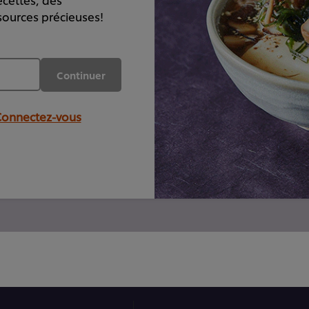
sources précieuses!
Continuer
onnectez-vous