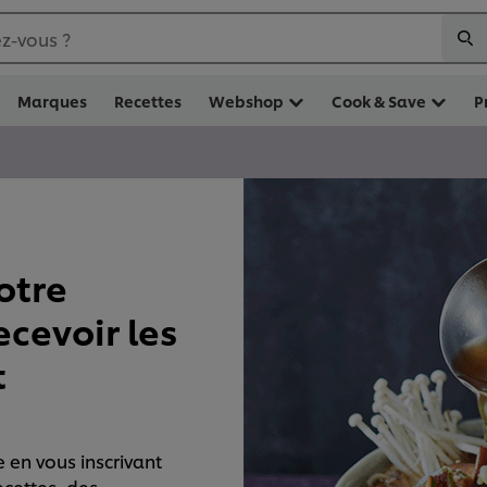
z-vous ?
Marques
Recettes
Webshop
Cook & Save
P
otre
ecevoir les
t
 en vous inscrivant
ecettes, des