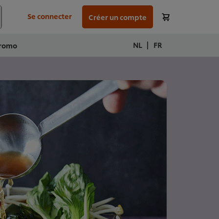
Se connecter
Créer un compte
|
NL
FR
romo