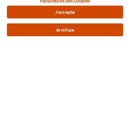
Webshop
J'accepte
Cook & Save
Je refuse
Promo
Abonnez-vous
Préférences de cookies
Selectionner un pays
Please Recycle
Avertissement légal
Avis de confidentialité
Avis relatif aux cookies