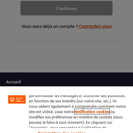
Continuer
Vous avez déjà un compte ?
Connectez-vous
Nous utilisons des cookies et techniques similaires
pour améliorer votre expérience sur notre site. Les
cookies vous permettent de profiter de certaines
fonctionnalités (telles que la sauvegarde de votre
Accueil
"panier en ligne"), de la fonctionnalité de partage
social (pour Facebook, Instagram, etc.), ainsi que de
Qui sommes-nous
personnaliser les messages et d'afficher des publicités
en fonction de vos intérêts (sur notre site, etc.). Ils
Inspiration
nous aident également à comprendre comment notre
site est utilisé. Lisez notre
Notification cookies
ou
modifiez vos préférences en matière de cookies (vous
Marques
pouvez le faire à tout moment). En cliquant sur
"J'accepte", vous consentez à l'utilisation de
Recettes
cookies.
Paramètres des cookies
Avis relatif aux cookies