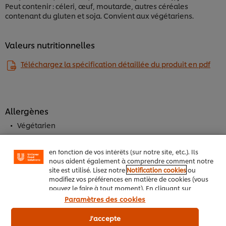
Peut contenir : céleri, œuf, moutarde, autres céréales
contenant du gluten et soja. Convient aux végétariens.
Valeurs nutritionnelles
Téléchargez la spécification détaillée du produit en pdf
Nous utilisons des cookies et techniques similaires
pour améliorer votre expérience sur notre site. Les
cookies vous permettent de profiter de certaines
Allergènes
fonctionnalités (telles que la sauvegarde de votre
"panier en ligne"), de la fonctionnalité de partage
Végétarien
social (pour Facebook, Instagram, etc.), ainsi que de
personnaliser les messages et d'afficher des publicités
en fonction de vos intérêts (sur notre site, etc.). Ils
nous aident également à comprendre comment notre
Les + du produit
site est utilisé. Lisez notre
Notification cookies
ou
modifiez vos préférences en matière de cookies (vous
pouvez le faire à tout moment). En cliquant sur
"J'accepte", vous consentez à l'utilisation de
Paramètres des cookies
cookies.
Avis relatif aux cookies
J'accepte