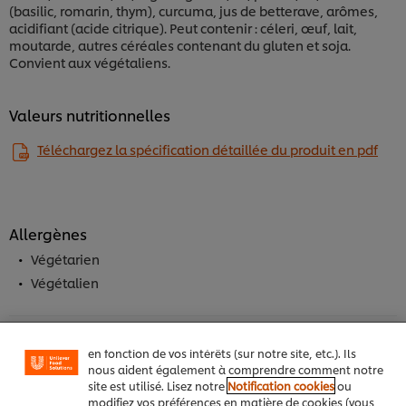
(basilic, romarin, thym), curcuma, jus de betterave, arômes,
acidifiant (acide citrique). Peut contenir : céleri, œuf, lait,
moutarde, autres céréales contenant du gluten et soja.
Convient aux végétaliens.
Valeurs nutritionnelles
Téléchargez la spécification détaillée du produit en pdf
Allergènes
Nous utilisons des cookies et techniques similaires
pour améliorer votre expérience sur notre site. Les
Végétarien
cookies vous permettent de profiter de certaines
Végétalien
fonctionnalités (telles que la sauvegarde de votre
"panier en ligne"), de la fonctionnalité de partage
social (pour Facebook, Instagram, etc.), ainsi que de
personnaliser les messages et d'afficher des publicités
en fonction de vos intérêts (sur notre site, etc.). Ils
Les + du produit
nous aident également à comprendre comment notre
site est utilisé. Lisez notre
Notification cookies
ou
modifiez vos préférences en matière de cookies (vous