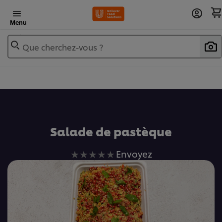
Menu
Que cherchez-vous ?
Ajouter au livre de recettes
Salade de pastèque
Aucune
Envoyez
évaluation
soumise
pour
ce
recipe