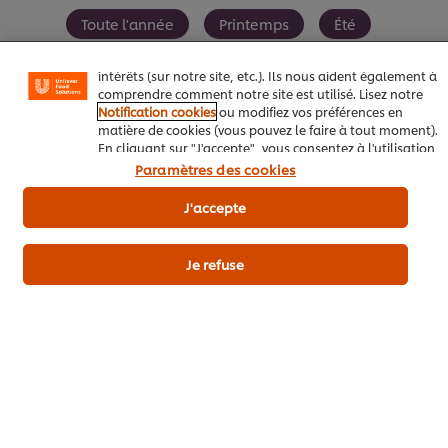
(telles que la sauvegarde de votre "panier en ligne"), de
la fonctionnalité de partage social (pour Facebook,
Toute l'année
Printemps
Été
Instagram, etc.), ainsi que de personnaliser les
messages et d'afficher des publicités en fonction de vos
Favoris du moment
intérêts (sur notre site, etc.). Ils nous aident également à
comprendre comment notre site est utilisé. Lisez notre
Notification cookies
ou modifiez vos préférences en
matière de cookies (vous pouvez le faire à tout moment).
En cliquant sur "J'accepte", vous consentez à l'utilisation
de cookies.
Avis relatif aux cookies
Paramètres des cookies
Soyez le premier à évaluer.
J'accepte
Envoyez
Je refuse