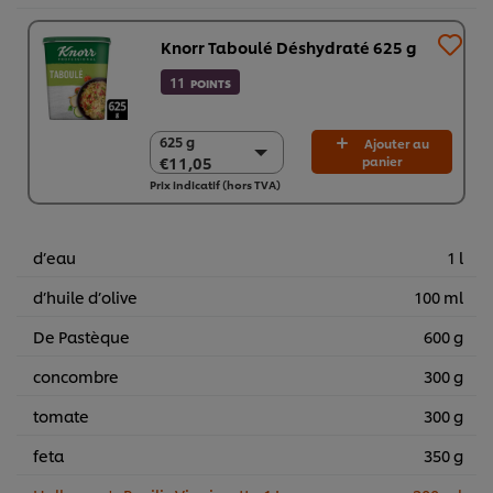
Knorr Taboulé Déshydraté 625 g
11
POINTS
625 g
625 g
Ajouter au
€11,05
panier
€11,05
Prix indicatif (hors TVA)
6 x 625 g
€66,32
d’eau
1 l
d’huile d’olive
100 ml
De Pastèque
600 g
concombre
300 g
tomate
300 g
feta
350 g