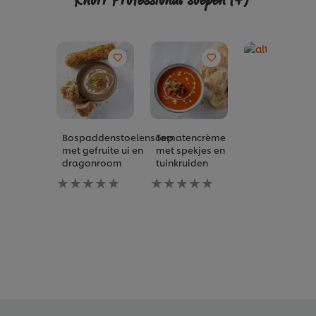
Knorr Professional soepen
(4)
Bospaddenstoelensoep
Tomatencrème
met gefruite ui en
met spekjes en
dragonroom
tuinkruiden
Geen
Geen
beoordelingen
beoordelingen
ingediend
ingediend
voor
voor
deze
deze
recipe
recipe