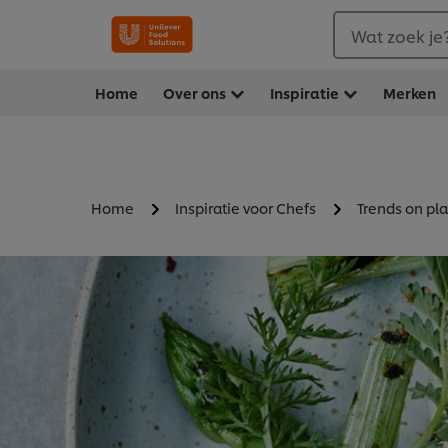
Wat zoek je
Home
Over ons
Inspiratie
Merken
Home
Inspiratie voor Chefs
Trends on pla