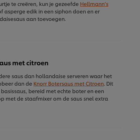
rtje te creëren, kun je gezeefde
Hellmann’s
f asperge edik in een siphon doen en er
daisesaus aan toevoegen.
saus met citroen
ndere saus dan hollandaise serveren waar het
Probeer dan de
Knorr Botersaus met Citroen
. Dit
e basissaus, bereid met echte boter en een
lop met de staafmixer om de saus snel extra