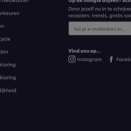
Door jezelf nu in te schrij
orkeuren
recepten, trends, gratis s
en
Vul je e-mailadres in...
cycle
Vind ons op...
den
Instagram
Faceb
klaring
klaring
ijkheid