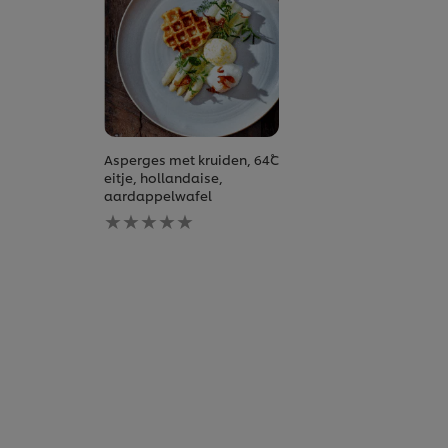
Asperges met kruiden, 64˚C
eitje, hollandaise,
aardappelwafel
Geen
beoordelingen
ingediend
voor
deze
recipe