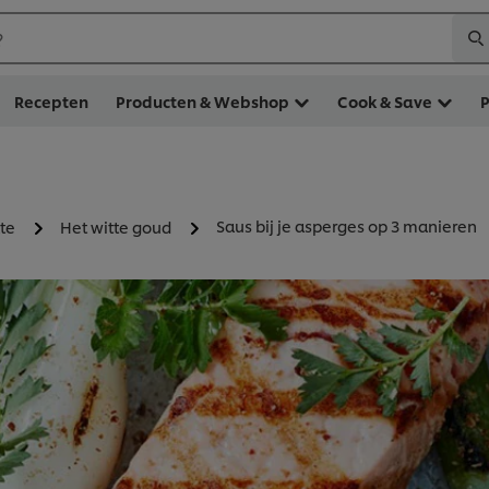
?
Recepten
Producten & Webshop
Cook & Save
Saus bij je asperges op 3 manieren
te
Het witte goud