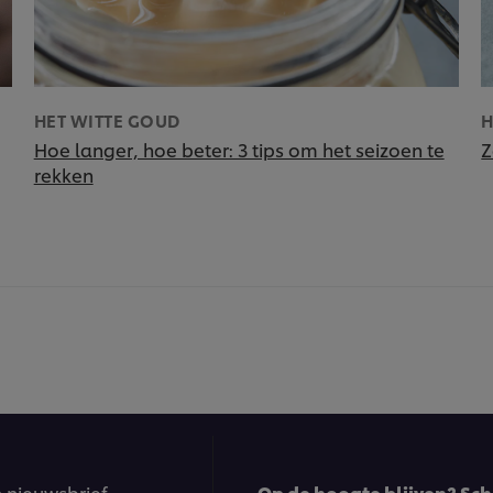
HET WITTE GOUD
H
Hoe langer, hoe beter: 3 tips om het seizoen te
Z
rekken
n nieuwsbrief
Op de hoogte blijven? Schr