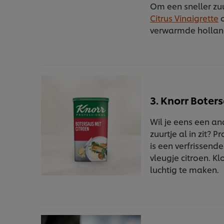
Om een sneller zuu
Citrus Vinaigrette
o
verwarmde hollan
3. Knorr Boter
Wil je eens een a
zuurtje al in zit? 
is een verfrissend
vleugje citroen. K
luchtig te maken.