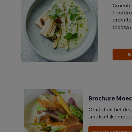
Groente
hoofdrol
groenten
toepass
Be
Brochure Mo
Omdat dit het de 
smakkelijke moed
Download het me