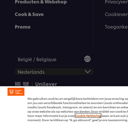
Producten & Webshop
Privacyver
Cook & Save
Cookiever
Promo
Toegankel
België / Belgique
© 2026 Unilever Food Solut
We gebruiken cookies en vergelijkbare technieken om jouw ervaring op
om jou van verschillende functionaliteiten te voorzien (zoals onthouden
media (zoals Facebook, Instagram, et cetera) en om berichten en advert
op onze website als op websites van derden. Door middel van cookies kr
Voor meer informatie kun je onze
Cookie Verklaring
lezen. Je kunt ook
moment). Door te klikken op “Ik ga akkoord” geef je ons toestemming 