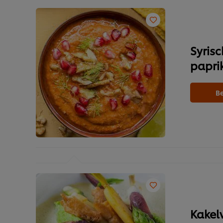
Syris
papri
Be
Kakel