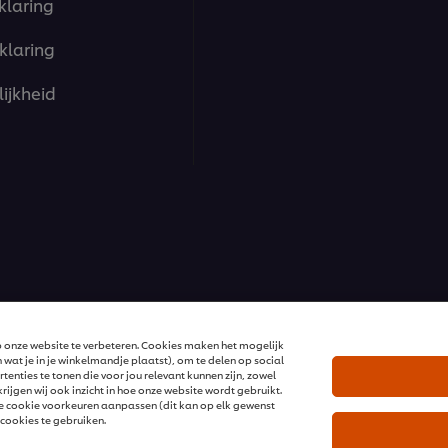
klaring
klaring
ijkheid
ions | Alle rechten voorbehouden
 onze website te verbeteren. Cookies maken het mogelijk
 wat je in je winkelmandje plaatst), om te delen op social
enties te tonen die voor jou relevant kunnen zijn, zowel
ijgen wij ook inzicht in hoe onze website wordt gebruikt.
 je cookie voorkeuren aanpassen (dit kan op elk gewenst
cookies te gebruiken.