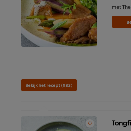
met The
Be
Bekijk het recept (983)
Tongfi