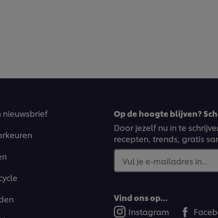
n nieuwsbrief
Op de hoogte blijven? Schr
Door jezelf nu in te schrij
orkeuren
recepten, trends, gratis s
en
Vul je e-mailadres in...
cycle
Vind ons op...
den
Instagram
Faceb