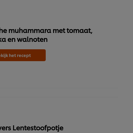
che muhammara met tomaat,
ka en walnoten
kijk het recept
vers Lentestoofpotje