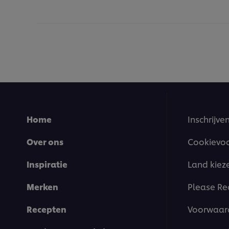
Home
Inschrijve
Over ons
Cookievo
Inspiratie
Land kiez
Merken
Please Re
Recepten
Voorwaar