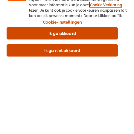
Voor meer informatie kun je onze
Cookie Verklaring
lezen. Je kunt ook je cookie voorkeuren aanpassen (dit
kan op elk gewenst moment). Door te klikken op “Ik
ga akkoord” geef je ons toestemming cookies te
Cookie-instellingen
Meer inspiratie over pladijs uit onze Noordzee
gebruiken.
Ik ga akkoord
Ik ga niet akkoord
SAVOIR-FAIRE
LOKALE PRODUCTEN
TRENDS: INSPI
VAN DE TERROIR
VAN HET MOM
Ontdek de smaak van
MET ADVIEZEN
pladijs
Zot van de Noo
Pladijs: zilte terroir uit
de liefde voor p
onze Noordzee
van Jan Kegels