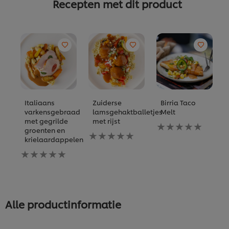
Recepten met dit product
Italiaans
Zuiderse
Birria Taco
varkensgebraad
lamsgehaktballetjes
Melt
met gegrilde
met rijst
Geen
groenten en
Geen
beoordelingen
krielaardappelen
beoordelingen
ingediend
Geen
ingediend
voor
beoordelingen
voor
deze
ingediend
deze
recipe
voor
recipe
deze
recipe
Alle productinformatie
We gebruiken cookies en vergelijkbare technieken om
jouw ervaring op onze website te verbeteren. Cookies
maken het mogelijk om jou van verschillende