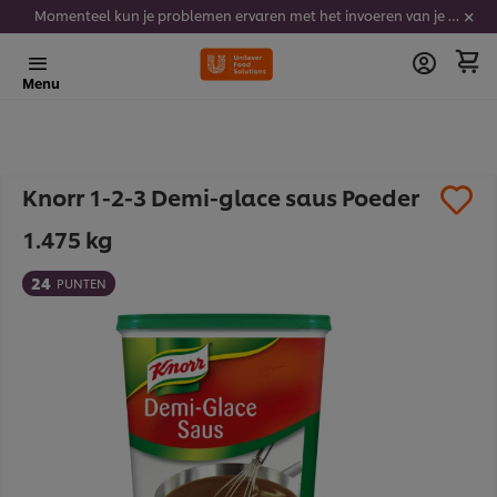
Momenteel kun je problemen ervaren met het invoeren van je stickercodes. We werken er hard aan om dit op te lossen.
Menu
Knorr 1-2-3 Demi-glace saus Poeder
1.475 kg
24
PUNTEN