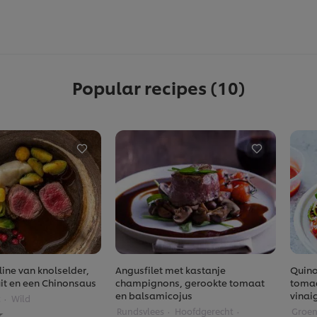
Popular recipes
(10)
ine van knolselder,
Angusfilet met kastanje
Quino
ruit en een Chinonsaus
champignons, gerookte tomaat
tomaa
en balsamicojus
vinai
t
Wild
Rundsvlees
Hoofdgerecht
Groen