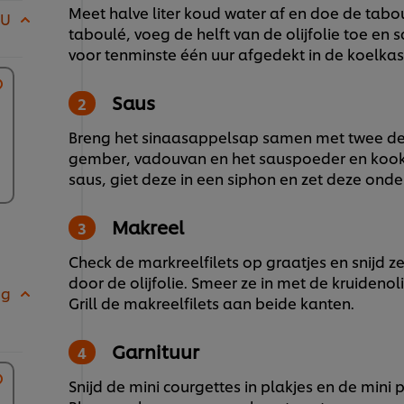
Meet halve liter koud water af en doe de tabou
CU
taboulé, voeg de helft van de olijfolie toe en
voor tenminste één uur afgedekt in de koelkas
Saus
Breng het sinaasappelsap samen met twee dec
gember, vadouvan en het sauspoeder en kook 
saus, giet deze in een siphon en zet deze ond
Makreel
Check de markreelfilets op graatjes en snijd z
door de olijfolie. Smeer ze in met de kruidenoli
 g
Grill de makreelfilets aan beide kanten.
Garnituur
Snijd de mini courgettes in plakjes en de mini p