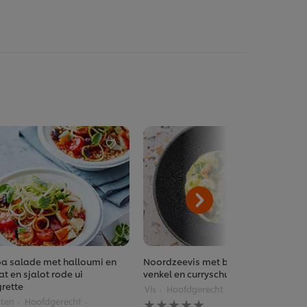
a salade met halloumi en
Noordzeevis met boerenkool en
t en sjalot rode ui
venkel en curryschuim
grette
Vis
Hoofdgerecht
Restaurants
Geen
ten
Hoofdgerecht