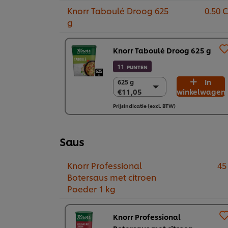
Knorr Taboulé Droog 625
0.50 
g
Knorr Taboulé Droog 625 g
11
PUNTEN
In
625 g
625 g
€11,05
winkelwagen
€11,05
6 x 625 g
Prijsindicatie (excl. BTW)
€66,32
Saus
Knorr Professional
45
Botersaus met citroen
Poeder 1 kg​
Knorr Professional