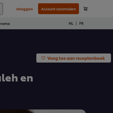
Inloggen
Account aanmaken
|
NL
FR
Promo
Voeg toe aan receptenboek
leh en