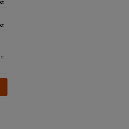
st
st
 g