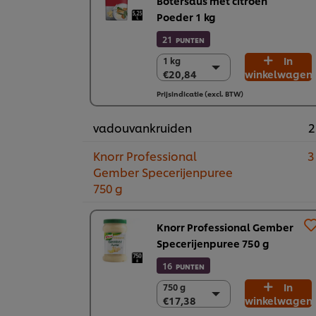
Botersaus met citroen
Poeder 1 kg​
21
PUNTEN
In
1 kg
1 kg
€20,84
winkelwagen
€20,84
6 x 1 kg
Prijsindicatie (excl. BTW)
€125,07
vadouvankruiden
2
Knorr Professional
3
Gember Specerijenpuree
750 g
Knorr Professional Gember
Specerijenpuree 750 g
16
PUNTEN
In
750 g
750 g
€17,38
winkelwagen
€17,38