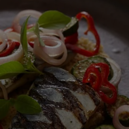
ingediend
voor
deze
recipe