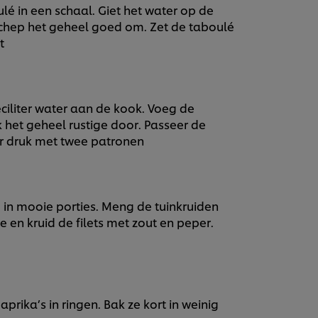
lé in een schaal. Giet het water op de
 schep het geheel goed om. Zet de taboulé
t
iliter water aan de kook. Voeg de
het geheel rustige door. Passeer de
er druk met twee patronen
e in mooie porties. Meng de tuinkruiden
e en kruid de filets met zout en peper.
aprika’s in ringen. Bak ze kort in weinig