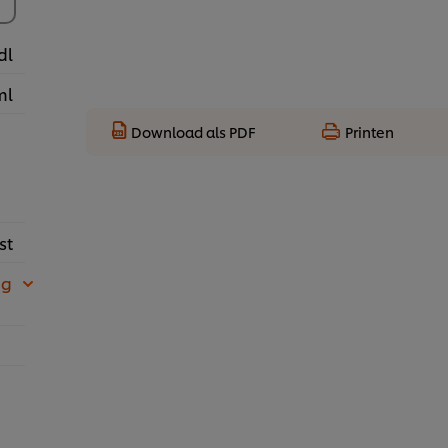
dl
ml
Download als PDF
Printen
st
 g