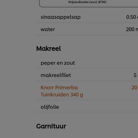
2 x 750g
Prijsindicatie (excl. BTW)
€34,76
sinaasappelsap
0.50 
water
200 
Makreel
peper en zout
makreelfilet
5 
Knorr Primerba
20
Tuinkruiden 340 g
olijfolie
Garnituur