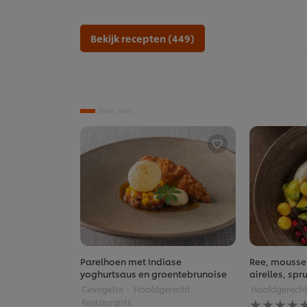
Bekijk recepten (449)
Parelhoen met Indiase
Ree, moussel
yoghurtsaus en groentebrunoise
airelles, sp
Gevogelte
Hoofdgerecht
Hoofdgerech
Geen
Restaurants