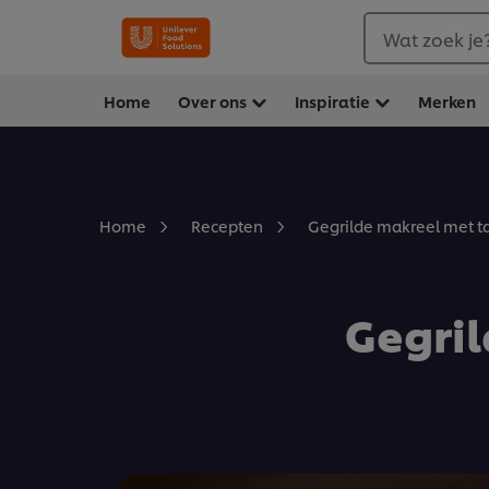
Wat zoek je
Home
Over ons
Inspiratie
Merken
Gegrilde makreel met 
Home
Recepten
Gegri