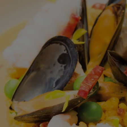
ingediend
voor
deze
recipe