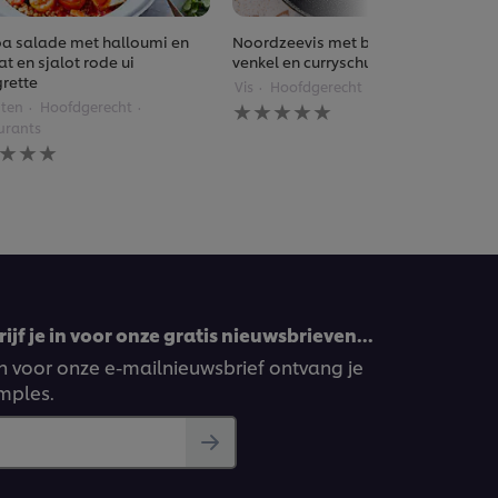
a salade met halloumi en
Noordzeevis met boerenkool en
t en sjalot rode ui
venkel en curryschuim
grette
Vis
Hoofdgerecht
Restaurants
Geen
ten
Hoofdgerecht
beoordelingen
urants
ingediend
n
voor
rdelingen
deze
diend
recipe
pe
ijf je in voor onze gratis nieuwsbrieven…
ven voor onze e-mailnieuwsbrief ontvang je
amples.