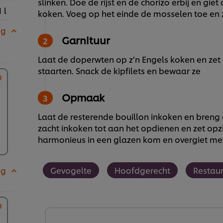
slinken. Doe de rijst en de chorizo erbij en gie
1 l
koken. Voeg op het einde de mosselen toe en z
 g
Garnituur
Laat de doperwten op z’n Engels koken en zet 
staarten. Snack de kipfilets en bewaar ze
Opmaak
Laat de resterende bouillon inkoken en breng 
zacht inkoken tot aan het opdienen en zet opzi
harmonieus in een glazen kom en overgiet met
 g
Gevogelte
Hoofdgerecht
Restau