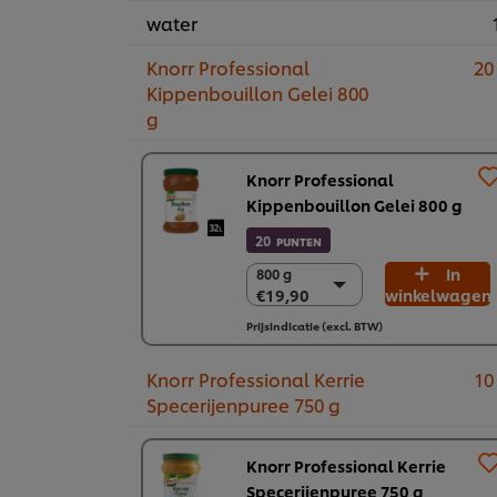
water
Knorr Professional
20
Kippenbouillon Gelei 800
g
Knorr Professional
Kippenbouillon Gelei 800 g
20
PUNTEN
In
800 g
800 g
€19,90
winkelwagen
€19,90
2 x 800 g
Prijsindicatie (excl. BTW)
€39,80
Knorr Professional Kerrie
10
Specerijenpuree 750 g
Knorr Professional Kerrie
Specerijenpuree 750 g