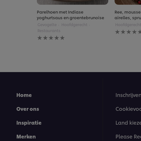
Parelhoen met Indiase
Ree, moussel
yoghurtsaus en groentebrunoise
airelles, sp
Gevogelte
Hoofdgerecht
Hoofdgerech
Geen
Restaurants
beoordelin
Geen
ingediend
beoordelingen
voor
ingediend
deze
voor
recipe
deze
recipe
Home
Inschrijve
Over ons
Cookievo
Inspiratie
Land kiez
Merken
Please Re