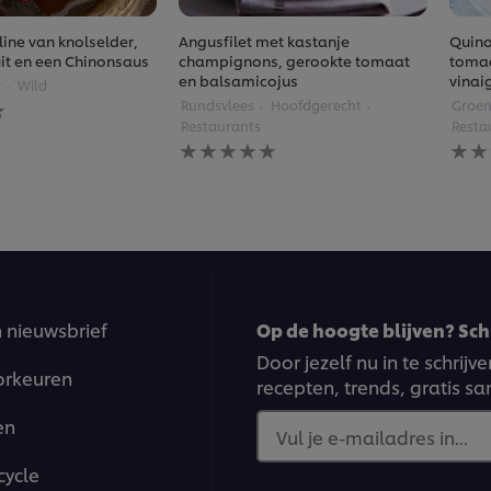
ine van knolselder,
Angusfilet met kastanje
Quino
ruit en een Chinonsaus
champignons, gerookte tomaat
tomaa
en balsamicojus
vinai
t
Wild
Rundsvlees
Hoofdgerecht
Groen
gen
Restaurants
Resta
Geen
Gee
beoordelingen
beoo
ingediend
inge
voor
voor
deze
deze
recipe
reci
n nieuwsbrief
Op de hoogte blijven? Schr
Door jezelf nu in te schrij
orkeuren
recepten, trends, gratis s
en
Vul je e-mailadres in...
cycle