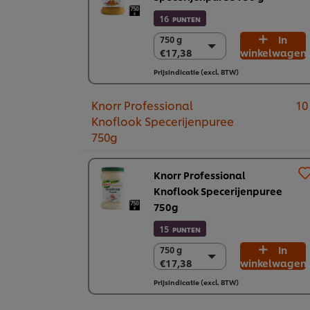
16
PUNTEN
In
750 g
750 g
€17,38
winkelwagen
€17,38
2 x 750g
Prijsindicatie (excl. BTW)
€34,76
Knorr Professional
10
Knoflook Specerijenpuree
750g
Knorr Professional
Knoflook Specerijenpuree
750g
15
PUNTEN
In
750 g
750 g
€17,38
winkelwagen
€17,38
2 x 750g
Prijsindicatie (excl. BTW)
€34,76