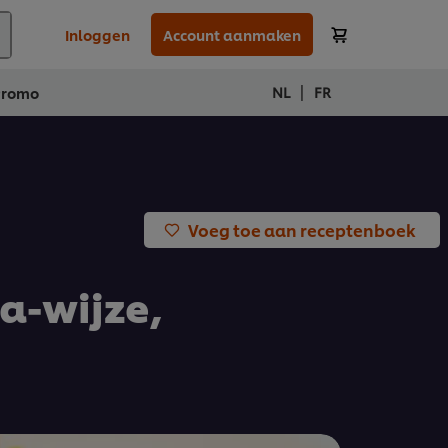
Inloggen
Account aanmaken
|
NL
FR
Promo
Voeg toe aan receptenboek
a-wijze,