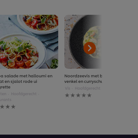
a salade met halloumi en
Noordzeevis met boerenkool en
t en sjalot rode ui
venkel en curryschuim
grette
Vis
Hoofdgerecht
Restaurants
Geen
ten
Hoofdgerecht
beoordelingen
urants
ingediend
n
voor
rdelingen
deze
diend
recipe
pe