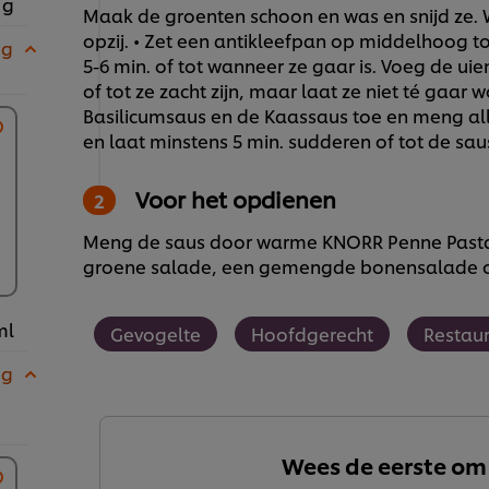
 g
Maak de groenten schoon en was en snijd ze.
opzij. • Zet een antikleefpan op middelhoog to
 g
5-6 min. of tot wanneer ze gaar is. Voeg de ui
of tot ze zacht zijn, maar laat ze niet té gaa
Basilicumsaus en de Kaassaus toe en meng al
en laat minstens 5 min. sudderen of tot de sau
Voor het opdienen
Meng de saus door warme KNORR Penne Pasta o
groene salade, een gemengde bonensalade o
ml
Gevogelte
Hoofdgerecht
Restau
 g
Wees de eerste om