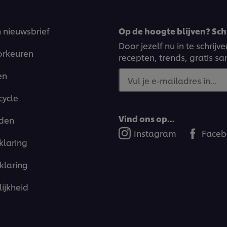
n nieuwsbrief
Op de hoogte blijven? Schr
Door jezelf nu in te schrij
orkeuren
recepten, trends, gratis s
en
Vul je e-mailadres in...
cycle
Vind ons op...
den
Instagram
Faceb
klaring
klaring
ijkheid