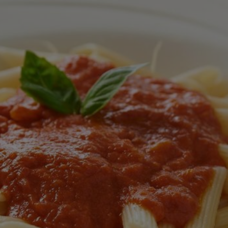
ingediend
voor
deze
recipe