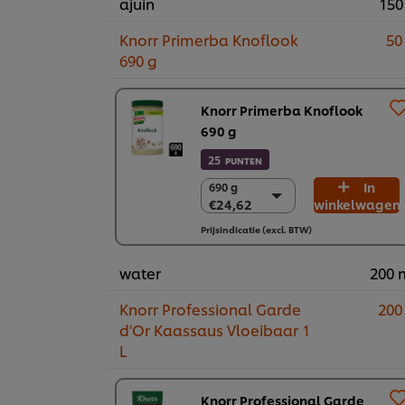
ajuin
150
Knorr Primerba Knoflook
50
690 g
Knorr Primerba Knoflook
690 g
25
PUNTEN
In
690 g
690 g
€24,62
winkelwagen
€24,62
2 x 690 g
Prijsindicatie (excl. BTW)
€49,25
water
200 
Knorr Professional Garde
200
d'Or Kaassaus Vloeibaar 1
L
Knorr Professional Garde