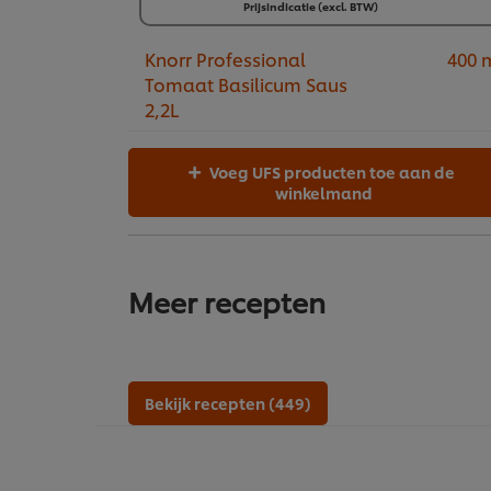
4 (x 3 kg)
Prijsindicatie (excl. BTW)
€65,25
Knorr Professional
400 
Tomaat Basilicum Saus
2,2L
Voeg UFS producten toe aan de
winkelmand
Meer recepten
Bekijk recepten (449)