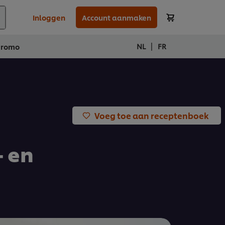
Inloggen
Account aanmaken
|
NL
FR
Promo
Voeg toe aan receptenboek
 en