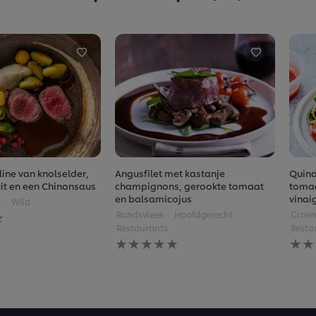
ine van knolselder,
Angusfilet met kastanje
Quino
ruit en een Chinonsaus
champignons, gerookte tomaat
tomaa
en balsamicojus
vinai
t
Wild
Rundsvlees
Hoofdgerecht
Groen
gen
Restaurants
Resta
Geen
Gee
beoordelingen
beoo
ingediend
inge
voor
voor
deze
deze
recipe
reci