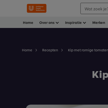
Wat zoek je
Home
Over ons
Inspiratie
Merken
Kip met romige tomaten
Home
Recepten
Ki