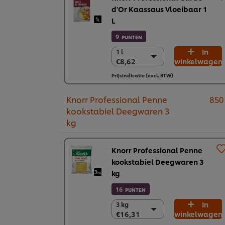
d'Or Kaassaus Vloeibaar 1
L
9
PUNTEN
In
1 l
1 l
€8,62
winkelwagen
€8,62
6 x 1 l
Prijsindicatie (excl. BTW)
€51,74
Knorr Professional Penne
850
kookstabiel Deegwaren 3
kg
Knorr Professional Penne
kookstabiel Deegwaren 3
kg
16
PUNTEN
In
3 kg
3 kg
€16,31
winkelwagen
€16,31