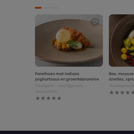
Parelhoen met Indiase
Ree, moussel
yoghurtsaus en groentebrunoise
airelles, sp
Gevogelte
Hoofdgerecht
Hoofdgerech
Geen
Restaurants
beoordelin
Geen
ingediend
beoordelingen
voor
ingediend
deze
voor
recipe
deze
recipe