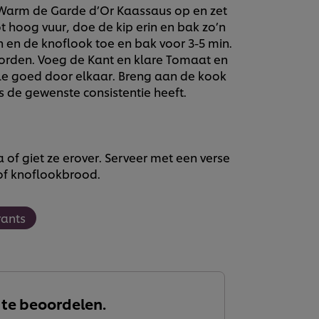
 Warm de Garde d’Or Kaassaus op en zet
t hoog vuur, doe de kip erin en bak zo’n
en en de knoflook toe en bak voor 3-5 min.
r worden. Voeg de Kant en klare Tomaat en
le goed door elkaar. Breng aan de kook
s de gewenste consistentie heeft.
f giet ze erover. Serveer met een verse
f knoflookbrood.
rants
 te beoordelen.