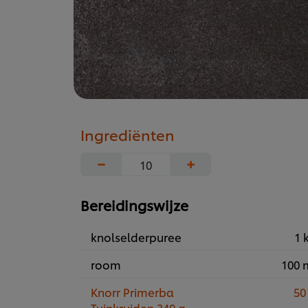
Ingrediënten
−
+
Bereidingswijze
knolselderpuree
1 
room
100 
Knorr Primerba
50
Tuinkruiden 340 g