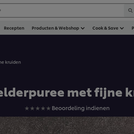
?
Recepten
Producten & Webshop
Cook & Save
ne kruiden
lderpuree met fijne 
Geen
Beoordeling indienen
beoordelingen
ingediend
voor