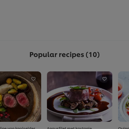
Popular recipes
(10)
ine van knolselder,
Angusfilet met kastanje
Quino