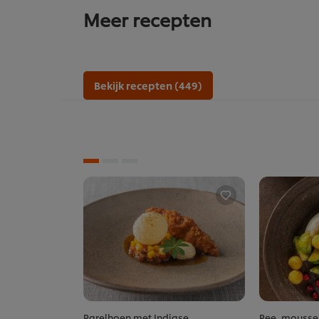
Meer recepten
Bekijk recepten (449)
Parelhoen met Indiase
Ree, moussel