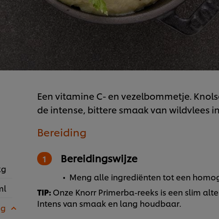
Een vitamine C- en vezelbommetje. Knolse
de intense, bittere smaak van wildvlees i
Bereiding
Bereidingswijze
kg
Meng alle ingrediënten tot een hom
ml
TIP:
Onze Knorr Primerba-reeks is een slim alte
Intens van smaak en lang houdbaar.
 g