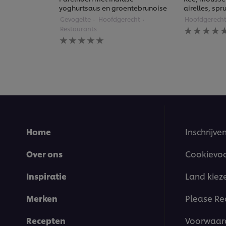
yoghurtsaus en groentebrunoise
airelles, sp
Gevogelte
Hoofdgerecht
Hoofdgerech
Geen
Restaurants
beoordelin
Geen
ingediend
beoordelingen
voor
ingediend
deze
voor
recipe
deze
recipe
Home
Inschrijve
Over ons
Cookievo
Inspiratie
Land kiez
Merken
Please Re
Recepten
Voorwaar