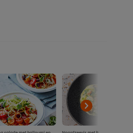
a salade met halloumi en
Noordzeevis met boerenkool en