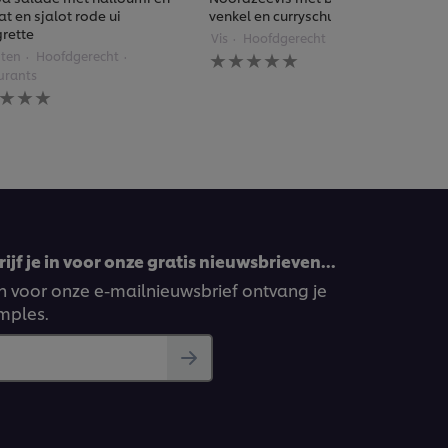
t en sjalot rode ui
venkel en curryschuim
grette
Vis
Hoofdgerecht
Restaurants
Geen
ten
Hoofdgerecht
beoordelingen
urants
ingediend
n
voor
rdelingen
deze
diend
recipe
pe
ijf je in voor onze gratis nieuwsbrieven…
ven voor onze e-mailnieuwsbrief ontvang je
amples.