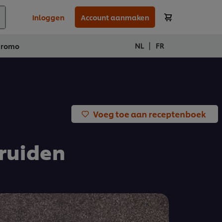
Inloggen
Account aanmaken
|
NL
FR
Promo
Voeg toe aan receptenboek
kruiden