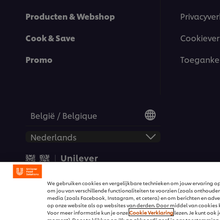
Producten & Webshop
Privacyver
Cook & Save
Cookiever
Promo
Toegankel
België / Belgique
© 2026 Unilever Food Solut
We gebruiken cookies en vergelijkbare technieken om jouw ervaring op
om jou van verschillende functionaliteiten te voorzien (zoals onthouden
media (zoals Facebook, Instagram, et cetera) en om berichten en advert
op onze website als op websites van derden. Door middel van cookies kr
Voor meer informatie kun je onze
Cookie Verklaring
lezen. Je kunt ook
moment). Door te klikken op “Ik ga akkoord” geef je ons toestemming 