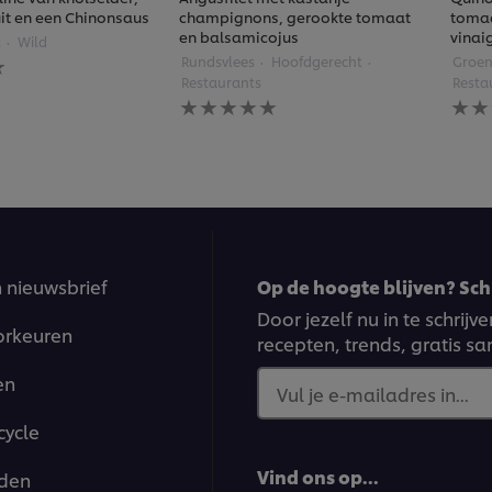
ruit en een Chinonsaus
champignons, gerookte tomaat
tomaa
en balsamicojus
vinai
t
Wild
Rundsvlees
Hoofdgerecht
Groen
gen
Restaurants
Resta
Geen
Gee
beoordelingen
beoo
ingediend
inge
voor
voor
deze
deze
recipe
reci
n nieuwsbrief
Op de hoogte blijven? Schr
Door jezelf nu in te schrij
orkeuren
recepten, trends, gratis s
en
Vul je e-mailadres in...
cycle
Vind ons op...
den