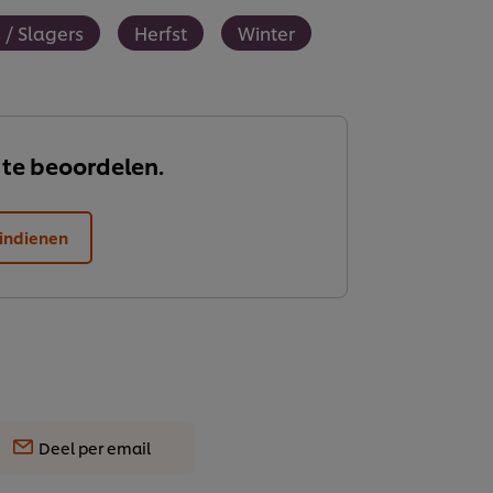
 / Slagers
Herfst
Winter
 te beoordelen.
indienen
Deel per email