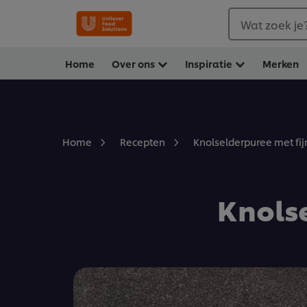
Wat zoek je
Home
Over ons
Inspiratie
Merken
Knolselderpuree met fij
Home
Recepten
Knolse