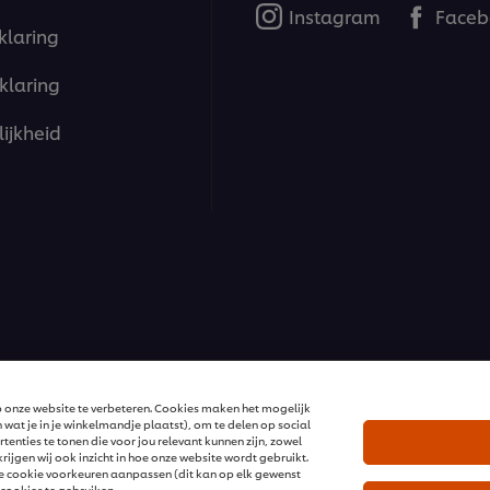
Instagram
Faceb
klaring
klaring
ijkheid
ions | Alle rechten voorbehouden
 onze website te verbeteren. Cookies maken het mogelijk
 wat je in je winkelmandje plaatst), om te delen op social
enties te tonen die voor jou relevant kunnen zijn, zowel
ijgen wij ook inzicht in hoe onze website wordt gebruikt.
 je cookie voorkeuren aanpassen (dit kan op elk gewenst
cookies te gebruiken.