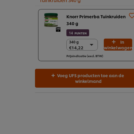
Knorr Primerba Tuinkruiden
340 g
14
PUNTEN
In
340 g
340 g
€14,22
winkelwagen
€14,22
2 x 340 g
Prijsindicatie (excl. BTW)
€28,44
Voeg UFS producten toe aan de
winkelmand