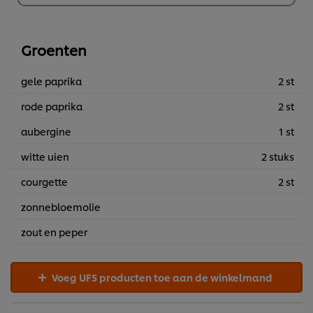
€27,84
Groenten
gele paprika
2 st
rode paprika
2 st
aubergine
1 st
witte uien
2 stuks
courgette
2 st
zonnebloemolie
zout en peper
Voeg UFS producten toe aan de winkelmand