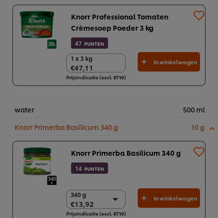
Knorr Professional Tomaten
Crèmesoep Poeder 3 kg​
47
PUNTEN
1 x 3 kg
1 x 3 kg
In winkelwagen
€47,11
€47,11
Prijsindicatie (excl. BTW)
water
500 ml
Knorr Primerba Basilicum 340 g
10 g
Knorr Primerba Basilicum 340 g
14
PUNTEN
340 g
340 g
In winkelwagen
€13,92
€13,92
Prijsindicatie (excl. BTW)
2 x 340 g