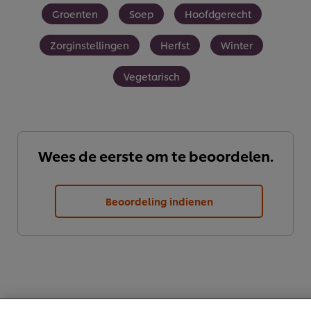
Groenten
Soep
Hoofdgerecht
Zorginstellingen
Herfst
Winter
Vegetarisch
Wees de eerste om te beoordelen.
Beoordeling indienen
We gebruiken cookies en vergelijkbare technieken om
jouw ervaring op onze website te verbeteren. Cookies
maken het mogelijk om jou van verschillende
functionaliteiten te voorzien (zoals onthouden wat je in
je winkelmandje plaatst), om te delen op social media
(zoals Facebook, Instagram, et cetera) en om berichten
en advertenties te tonen die voor jou relevant kunnen
zijn, zowel op onze website als op websites van derden.