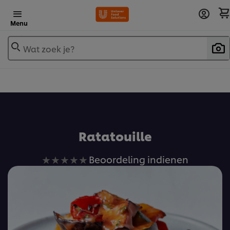
Menu
Wat zoek je?
Voeg toe aan receptenboek
Ratatouille
Geen
Beoordeling indienen
beoordelingen
ingediend
voor
deze
recipe