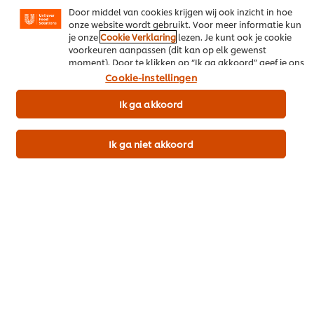
Door middel van cookies krijgen wij ook inzicht in hoe
onze website wordt gebruikt. Voor meer informatie kun
Download als PDF
je onze
Cookie Verklaring
lezen. Je kunt ook je cookie
voorkeuren aanpassen (dit kan op elk gewenst
moment). Door te klikken op “Ik ga akkoord” geef je ons
Deel per email
toestemming cookies te gebruiken.
Cookie-instellingen
Ik ga akkoord
Meer recepten
Ik ga niet akkoord
Bekijk recepten (452)
Popular recipes
(10)