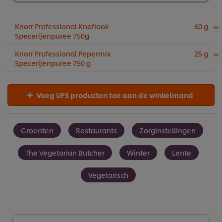
€54,40
Knorr Professional Knoflook
60 g
Specerijenpuree 750g
Knorr Professional Pepermix
25 g
Specerijenpuree 750 g
Voeg UFS producten toe aan de winkelmand
Groenten
Restaurants
Zorginstellingen
The Vegetarian Butcher
Winter
Lente
Vegetarisch