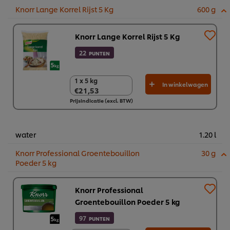
Knorr Lange Korrel Rijst 5 Kg
600 g
Knorr Lange Korrel Rijst 5 Kg
22
PUNTEN
1 x 5 kg
1 x 5 kg
In winkelwagen
€21,53
€21,53
Prijsindicatie (excl. BTW)
water
1.20 l
Knorr Professional Groentebouillon
30 g
Poeder 5 kg
Knorr Professional
Groentebouillon Poeder 5 kg
97
PUNTEN