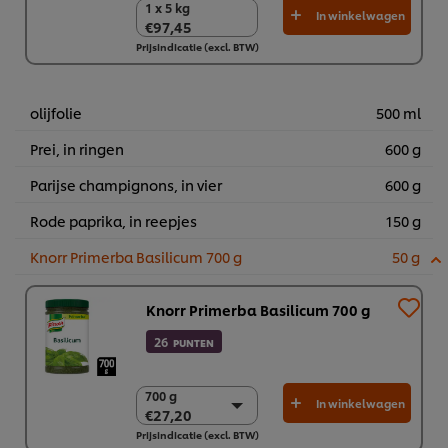
1 x 5 kg
1 x 5 kg
In winkelwagen
€97,45
€97,45
Prijsindicatie (excl. BTW)
olijfolie
500 ml
Prei, in ringen
600 g
Parijse champignons, in vier
600 g
Rode paprika, in reepjes
150 g
Knorr Primerba Basilicum 700 g
50 g
Knorr Primerba Basilicum 700 g
26
PUNTEN
700 g
700 g
In winkelwagen
€27,20
€27,20
Prijsindicatie (excl. BTW)
2 x 700 g