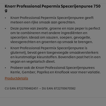
Knorr Professional Pepermix Specerijenpuree 750
g
Knorr Professional Pepermix Specerijenpuree geeft
meteen een rijke smaak aan gerechten.
Deze puree van zwarte, groene en roze peper is perfect
om te combineren met andere ingrediënten en
specerijen. Ideaal om sauzen, soepen, gevogelte,
vleesgerechten en groenten op smaak te brengen.
Knorr Professional Pepermix Specerijenpuree is
glutenvrij, bevat geen toegevoegde smaakversterkers
en kunstmatige kleurstoffen. Bovendien past het in een
vegan en vegetarisch dieet.
Probeer ook de Knorr Professional Specerijenpurees
Kerrie, Gember, Paprika en Knoflook voor meer variatie.
Productdetails
CU EAN:
8722700482451
•
DU EAN:
8722700670582