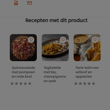
Recepten met dit product
Quinoasalade
Tagliatelle
Tarte tatin van
V
met pompoen
met kip,
witloof en
m
en rode kool
champignons
appelsien
p
en spek
Geen
Geen
G
beoordelingen
beoordelingen
b
ingediend
ingediend
i
voor
voor
vo
deze
deze
d
recipe
recipe
re