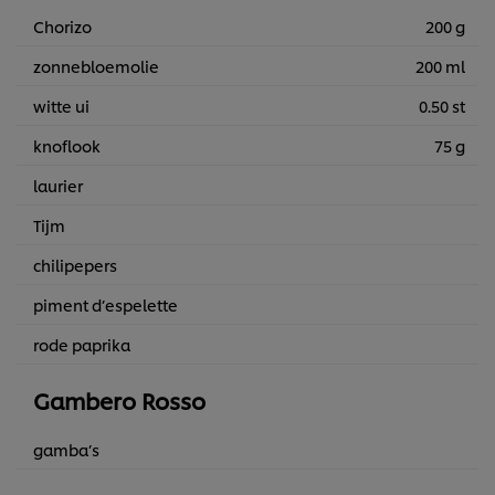
Chorizo
200 g
zonnebloemolie
200 ml
witte ui
0.50 st
knoflook
75 g
laurier
Tijm
chilipepers
piment d’espelette
rode paprika
Gambero Rosso
gamba’s