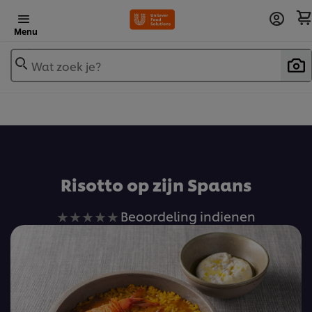
Menu
Wat zoek je?
Voeg toe aan receptenboek
Risotto op zijn Spaans
Geen
Beoordeling indienen
beoordelingen
ingediend
voor
deze
recipe