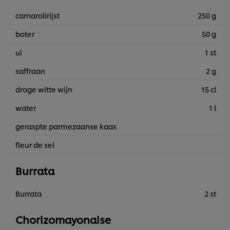
carnarolirijst
250 g
boter
50 g
ui
1 st
saffraan
2 g
droge witte wijn
15 cl
water
1 l
geraspte parmezaanse kaas
fleur de sel
Burrata
Burrata
2 st
Chorizomayonaise