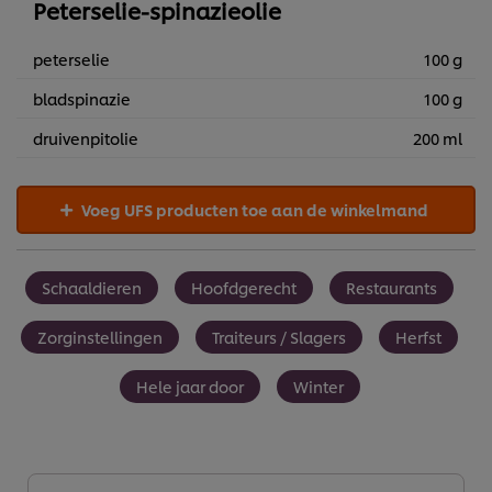
Peterselie-spinazieolie
peterselie
100 g
bladspinazie
100 g
druivenpitolie
200 ml
Voeg UFS producten toe aan de winkelmand
Schaaldieren
Hoofdgerecht
Restaurants
Zorginstellingen
Traiteurs / Slagers
Herfst
Hele jaar door
Winter
We gebruiken cookies en vergelijkbare technieken om