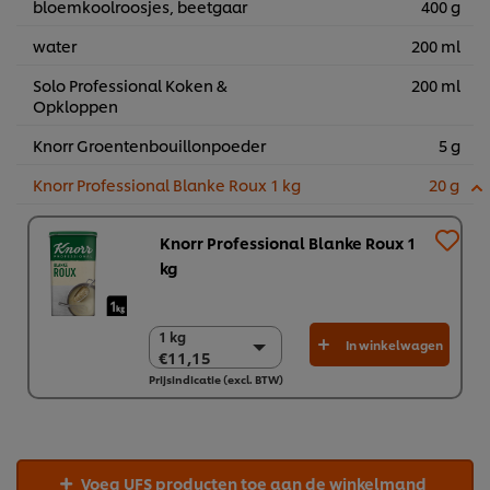
bloemkoolroosjes, beetgaar
400 g
water
200 ml
Solo Professional Koken &
200 ml
Opkloppen
Knorr Groentenbouillonpoeder
5 g
Knorr Professional Blanke Roux 1 kg
20 g
Knorr Professional Blanke Roux 1
kg
1 kg
1 kg
In winkelwagen
€11,15
€11,15
Prijsindicatie (excl. BTW)
6 x 1 kg
€66,89
Voeg UFS producten toe aan de winkelmand