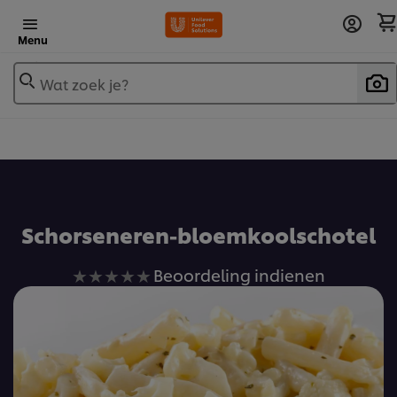
Menu
Wat zoek je?
Voeg toe aan receptenboek
Schorseneren-bloemkoolschotel
Geen
Beoordeling indienen
beoordelingen
ingediend
voor
deze
recipe