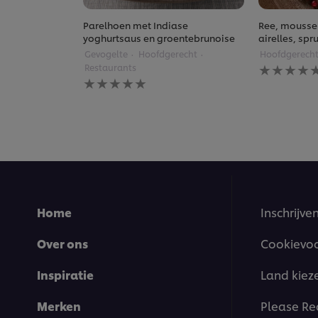
Parelhoen met Indiase
Ree, moussel
yoghurtsaus en groentebrunoise
airelles, sp
Gevogelte
Hoofdgerecht
Hoofdgerech
Geen
Restaurants
beoordelin
Geen
ingediend
beoordelingen
voor
ingediend
deze
voor
recipe
deze
recipe
Home
Inschrijve
Over ons
Cookievo
Inspiratie
Land kiez
Merken
Please Re