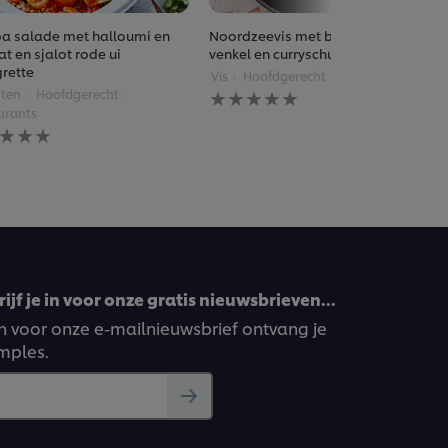
a salade met halloumi en
Noordzeevis met boerenkool en
t en sjalot rode ui
venkel en curryschuim
grette
Vis
Hoofdgerecht
Restaurants
Geen
ten
Hoofdgerecht
beoordelingen
urants
ingediend
n
voor
rdelingen
deze
diend
recipe
pe
ijf je in voor onze gratis nieuwsbrieven…
ven voor onze e-mailnieuwsbrief ontvang je
amples.