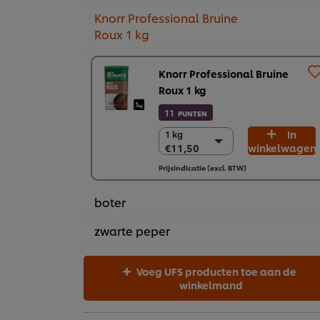
Knorr Professional Bruine
Roux 1 kg
Knorr Professional Bruine
Roux 1 kg
11
PUNTEN
In
1 kg
1 kg
€11,50
winkelwagen
€11,50
6 x 1 kg
Prijsindicatie (excl. BTW)
€68,99
boter
zwarte peper
Voeg UFS producten toe aan de
winkelmand