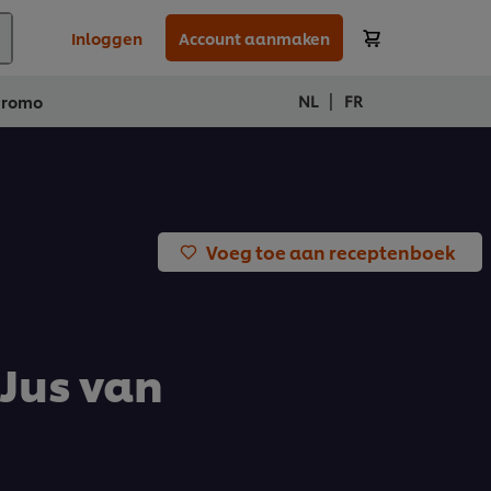
Inloggen
Account aanmaken
|
NL
FR
Promo
Voeg toe aan receptenboek
Jus van