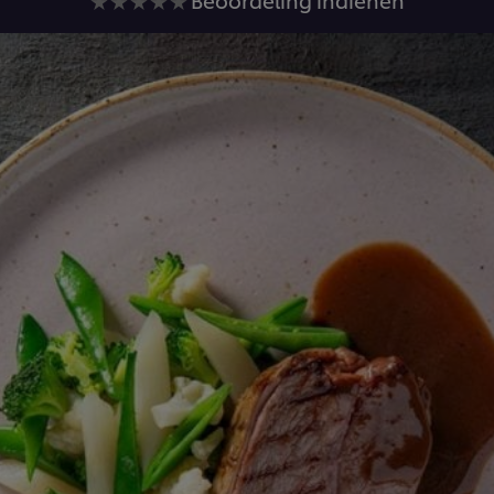
beoordelingen
ingediend
voor
deze
recipe