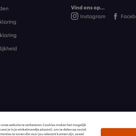
Vind ons op...
den
Instagram
Faceb
klaring
klaring
ijkheid
ions | Alle rechten voorbehouden
 onze website te verbeteren. Cookies maken het mogelijk
 wat je in je winkelmandje plaatst), om te delen op social
enties te tonen die voor jou relevant kunnen zijn, zowel