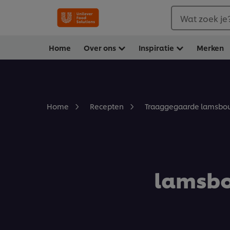
Wat zoek je
Home
Over ons
Inspiratie
Merken
Traaggegaarde lamsbou
Home
Recepten
lamsbo