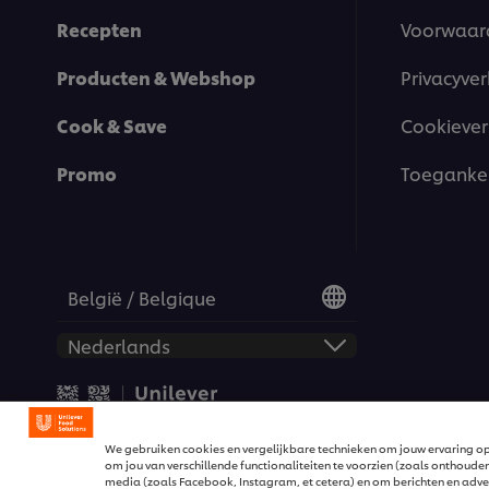
Recepten
Voorwaar
Producten & Webshop
Privacyver
Cook & Save
Cookiever
Promo
Toegankel
België / Belgique
© 2026 Unilever Food Solut
We gebruiken cookies en vergelijkbare technieken om jouw ervaring op
om jou van verschillende functionaliteiten te voorzien (zoals onthouden
media (zoals Facebook, Instagram, et cetera) en om berichten en advert