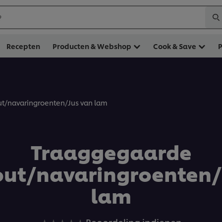
?
Recepten
Producten & Webshop
Cook & Save
t/navaringroenten/Jus van lam
Traaggegaarde
ut/navaringroenten/
lam
Geen
Beoordeling indienen