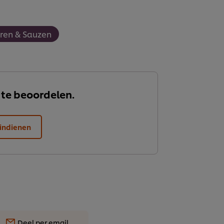
uren & Sauzen
 te beoordelen.
indienen
Deel per email