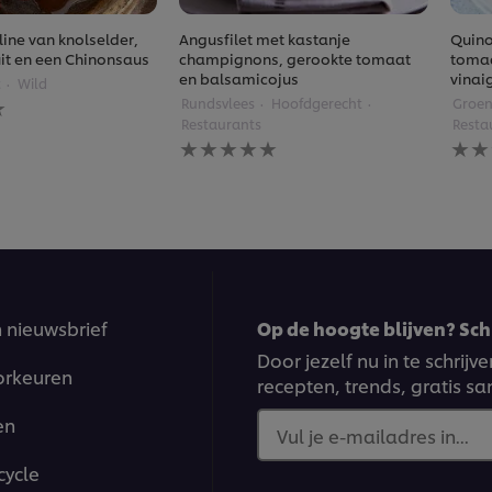
ine van knolselder,
Angusfilet met kastanje
Quino
ruit en een Chinonsaus
champignons, gerookte tomaat
tomaa
en balsamicojus
vinai
t
Wild
Rundsvlees
Hoofdgerecht
Groen
gen
Restaurants
Resta
Geen
Gee
beoordelingen
beoo
ingediend
inge
voor
voor
deze
deze
recipe
reci
n nieuwsbrief
Op de hoogte blijven? Schr
Door jezelf nu in te schrij
orkeuren
recepten, trends, gratis s
en
Vul je e-mailadres in...
cycle