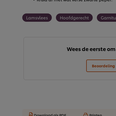
Lamsvlees
Hoofdgerecht
Garnit
Wees de eerste om
Beoordeling 
Download als PDF
Printen