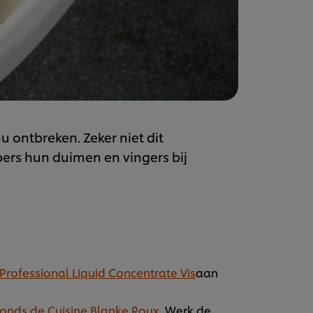
u ontbreken. Zeker niet dit
bbers hun duimen en vingers bij
Professional Liquid Concentrate Vis
aan
Fonds de Cuisine Blanke Roux
. Werk de