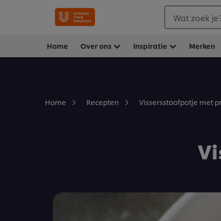
Wat zoek je
Home
Over ons
Inspiratie
Merken
Vissersstoofpotje met p
Home
Recepten
Vi