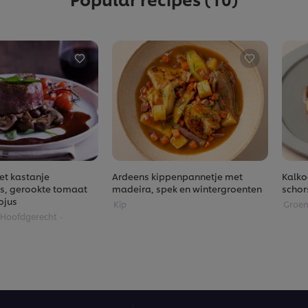
et kastanje
Ardeens kippenpannetje met
Kalko
, gerookte tomaat
madeira, spek en wintergroenten
schor
ojus
Kip
Groen
Hoofdgerecht