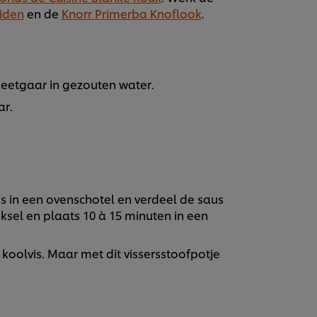
uiden
en de
Knorr Primerba Knoflook
.
eetgaar in gezouten water.
ar.
is in een ovenschotel en verdeel de saus
ksel en plaats 10 à 15 minuten in een
 koolvis. Maar met dit vissersstoofpotje