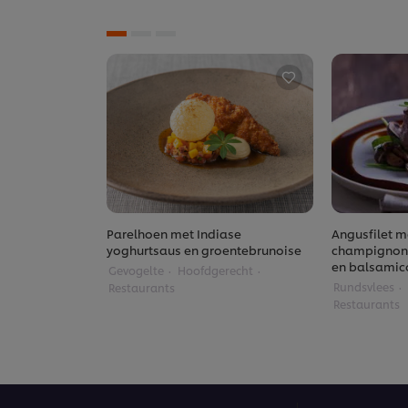
Parelhoen met Indiase
Angusfilet m
yoghurtsaus en groentebrunoise
champignons
en balsamic
Gevogelte
Hoofdgerecht
Rundsvlees
Restaurants
Restaurants