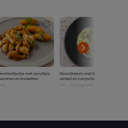
enstoofpotje met spruitjes,
Noordzeevis met boerenkool en
seneren en kroketten
venkel en curryschuim
ten
Vis
Hoofdgerecht
Restaurants