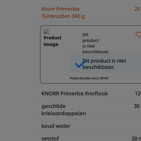
Knorr Primerba
25
Tuinkruiden 340 g
Dit
product
is niet
beschikbaar.
Dit product is niet
beschikbaar.
Prijsindicatie (excl. BTW)
KNORR Primerba Knoflook
12
geschilde
30 
krielaardappelen
koud water
vetstof
20 