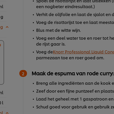
Spoel de risottorijst en laat uitlekken
ml
een nogbeter eindresultaat.)
Verhit de olijfolie en laat de sjalot en 
 g
Voeg de risottorijst toe en laat meestove
 g
Blus met de witte wijn.
Voeg een deel water toe en roer tot h
de rijst gaar is.
Voeg de
Knorr Professional Liquid Con
parmezaan toe en roer goed om.
Maak de espuma van rode curry:
Breng alle ingrediënten aan de kook e
Zeef door een fijne puntzeef en plaats
ml
Laad het geheel met 1 gaspatroon en 
 l
Schud goed voor gebruik en gebruik z
ml