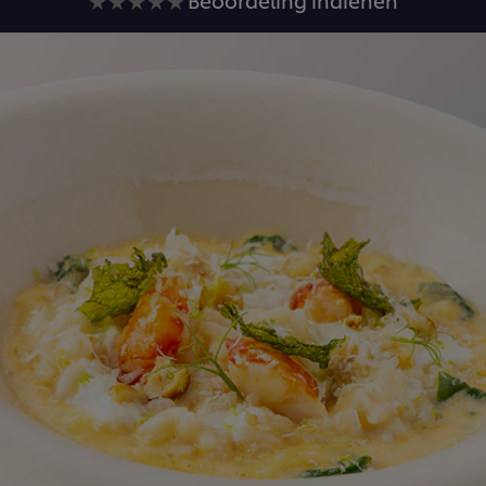
beoordelingen
ingediend
voor
deze
recipe