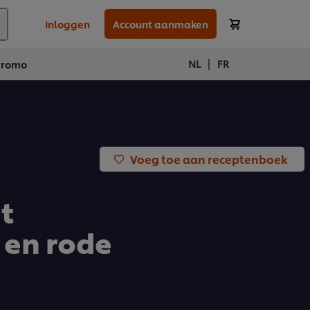
Inloggen
Account aanmaken
|
NL
FR
Promo
Voeg toe aan receptenboek
t
 en rode