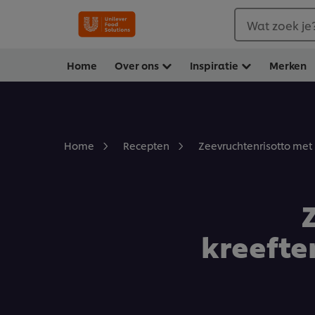
Wat zoek je
Home
Over ons
Inspiratie
Merken
Zeevruchtenrisotto met 
Home
Recepten
kreefte