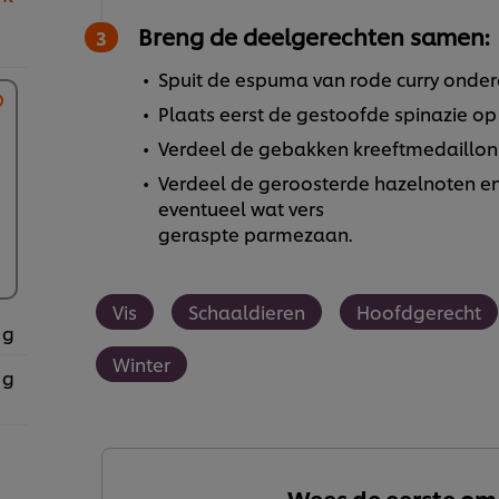
Breng de deelgerechten samen:
Spuit de espuma van rode curry onder
Plaats eerst de gestoofde spinazie op
Verdeel de gebakken kreeftmedaillon
Verdeel de geroosterde hazelnoten en
eventueel wat vers
geraspte parmezaan.
Vis
Schaaldieren
Hoofdgerecht
 g
Winter
 g
Wees de eerste om