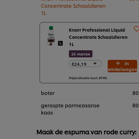
Concentrate Schaaldieren
1L
Knorr Professional Liquid
Concentrate Schaaldieren
1L
24
PUNTEN
€24,19
In
€24,19
winkelwagen
€145,13
Prijsindicatie (excl. BTW)
boter
80
geraspte parmezaanse
80
kaas
Maak de espuma van rode curry: