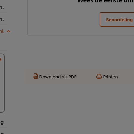
ml
ml
Beoordeling 
ml
Download als PDF
Printen
 g
 g