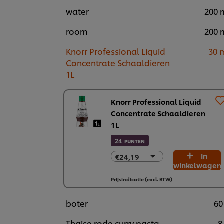
water
200 
room
200 
Knorr Professional Liquid
30 
Concentrate Schaaldieren
1L
Knorr Professional Liquid
Concentrate Schaaldieren
1L
24
PUNTEN
€24,19
In
€24,19
winkelwagen
€145,13
Prijsindicatie (excl. BTW)
boter
60
Thaise rode curry pasta
8