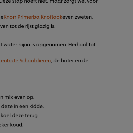
 (Deze stap hoeft niet, maar zorgt wel voor
de
Knorr Primerba Knoflook
even zweten.
n tot de rijst glazig is.
et water bijna is opgenomen. Herhaal tot
centrate Schaaldieren
, de boter en de
n mix even op.
 deze in een kidde.
koel deze terug
eker koud.