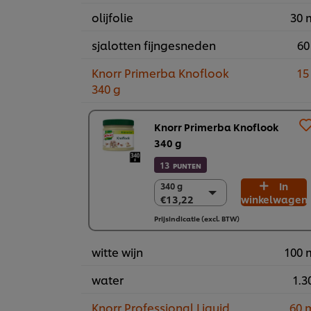
olijfolie
30 
sjalotten fijngesneden
60
Knorr Primerba Knoflook
15
340 g
Knorr Primerba Knoflook
340 g
13
PUNTEN
In
340 g
340 g
€13,22
winkelwagen
€13,22
2 x 340 g
Prijsindicatie (excl. BTW)
€26,45
witte wijn
100 
water
1.30
Knorr Professional Liquid
60 