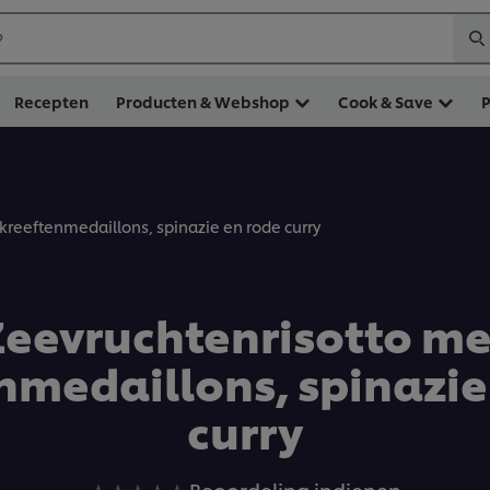
?
Recepten
Producten & Webshop
Cook & Save
kreeftenmedaillons, spinazie en rode curry
Zeevruchtenrisotto me
nmedaillons, spinazie
curry
Geen
Beoordeling indienen