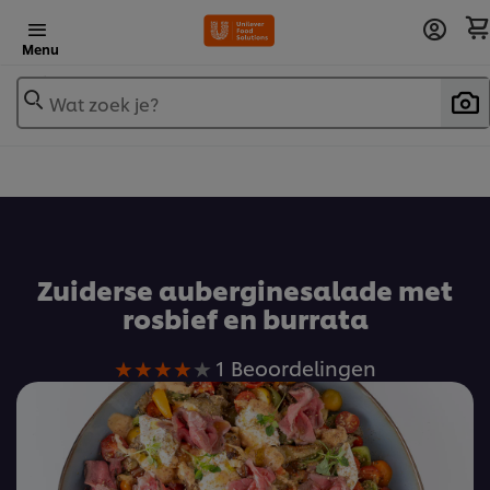
Menu
Wat zoek je?
Voeg toe aan receptenboek
Zuiderse auberginesalade met
rosbief en burrata
De
1 Beoordelingen
gemiddelde
beoordeling
van
deze