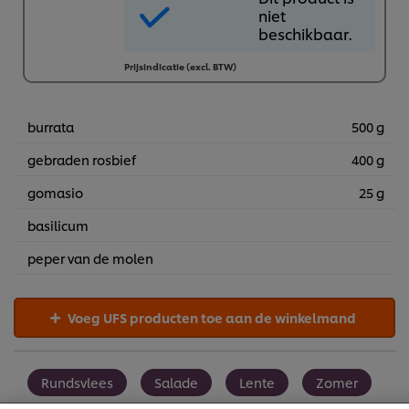
is niet
niet
beschikbaar.
beschikbaar.
Prijsindicatie (excl. BTW)
burrata
500 g
gebraden rosbief
400 g
gomasio
25 g
basilicum
peper van de molen
We gebruiken cookies en vergelijkbare technieken om
Voeg UFS producten toe aan de winkelmand
jouw ervaring op onze website te verbeteren. Cookies
maken het mogelijk om jou van verschillende
functionaliteiten te voorzien (zoals onthouden wat je in
je winkelmandje plaatst), om te delen op social media
Rundsvlees
Salade
Lente
Zomer
(zoals Facebook, Instagram, et cetera) en om berichten
en advertenties te tonen die voor jou relevant kunnen