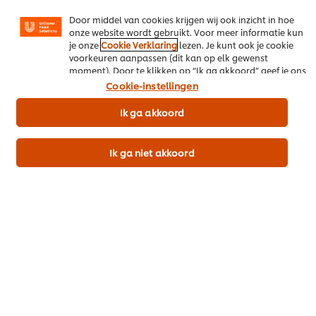
zijn, zowel op onze website als op websites van derden.
Door middel van cookies krijgen wij ook inzicht in hoe
onze website wordt gebruikt. Voor meer informatie kun
je onze
Cookie Verklaring
lezen. Je kunt ook je cookie
voorkeuren aanpassen (dit kan op elk gewenst
Download als PDF
moment). Door te klikken op “Ik ga akkoord” geef je ons
toestemming cookies te gebruiken.
Cookie-instellingen
Deel per email
Ik ga akkoord
Ik ga niet akkoord
Meer recepten
Bekijk recepten (452)
Popular recipes
(10)