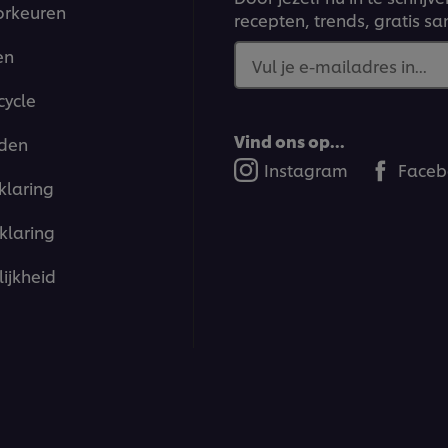
orkeuren
recepten, trends, gratis s
en
Vul je e-mailadres in...
cycle
Vind ons op...
den
Instagram
Faceb
klaring
klaring
ijkheid