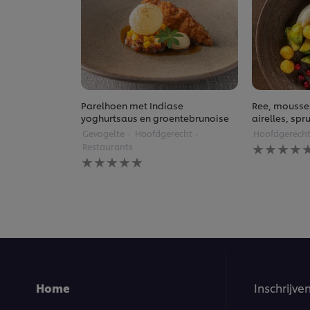
Parelhoen met Indiase
Ree, moussel
yoghurtsaus en groentebrunoise
airelles, sp
Gevogelte
Hoofdgerecht
Hoofdgerech
Geen
Restaurants
beoordelin
Geen
ingediend
beoordelingen
voor
ingediend
deze
voor
recipe
deze
recipe
Home
Inschrijve