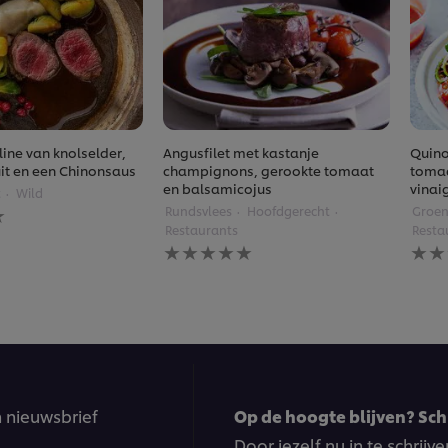
ine van knolselder,
Angusfilet met kastanje
Quino
ruit en een Chinonsaus
champignons, gerookte tomaat
tomaa
en balsamicojus
vinai
t
Wild
Rundsvlees
Hoofdgerecht
Groen
gen
Restaurants
Resta
Geen
Gee
beoordelingen
beoo
ingediend
inge
voor
voor
deze
deze
recipe
reci
n nieuwsbrief
Op de hoogte blijven? Schr
Door jezelf nu in te schrij