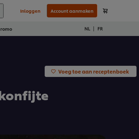
Inloggen
Account aanmaken
|
NL
FR
Promo
Voeg toe aan receptenboek
konfijte