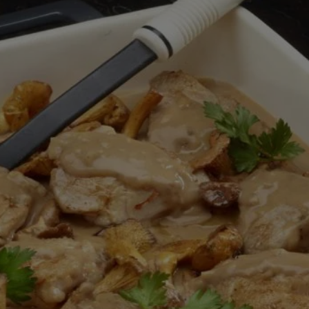
ingediend
voor
deze
recipe