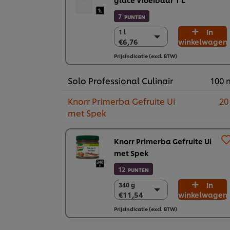
7
PUNTEN
In
1 l
1 l
€6,76
winkelwagen
€6,76
6 x 1 l
Prijsindicatie (excl. BTW)
€40,58
Solo Professional Culinair
100 
Knorr Primerba Gefruite Ui
20
met Spek
Knorr Primerba Gefruite Ui
met Spek
12
PUNTEN
In
340 g
340 g
€11,54
winkelwagen
€11,54
2 x 340 g
Prijsindicatie (excl. BTW)
€23,09