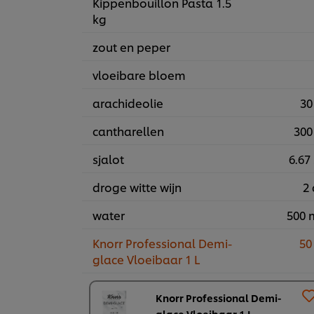
Kippenbouillon Pasta 1.5
kg
zout en peper
vloeibare bloem
arachideolie
30
cantharellen
300
sjalot
6.67 
droge witte wijn
2 
water
500 
Knorr Professional Demi-
50
glace Vloeibaar 1 L
Knorr Professional Demi-
glace Vloeibaar 1 L