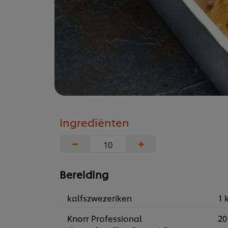
Ingrediënten
−
+
Bereiding
kalfszwezeriken
1 
Knorr Professional
20