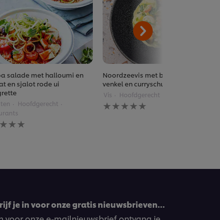
a salade met halloumi en
Noordzeevis met boerenkool en
t en sjalot rode ui
venkel en curryschuim
grette
Vis
Hoofdgerecht
Restaurants
Geen
ten
Hoofdgerecht
beoordelingen
urants
ingediend
n
voor
rdelingen
deze
diend
recipe
pe
ijf je in voor onze gratis nieuwsbrieven…
ven voor onze e-mailnieuwsbrief ontvang je