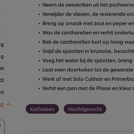
Neem de zwezeriken uit het pocheervoch
Verwijder de vliezen, de resterende o
Breng op smaak met zout en peper en
Was de cantharellen en verhit ondert
Bak de cantharellen kort op hoog vuur
 g
Snijd de sjalotten in brunoise, bevochti
 g
Voeg het water bij de sjalotten, bren
st
Laat even doorkoken tot de gewenste 
Werk af met Solo Culinair en Primerba 
dl
Verhit een pan met de Phase en kleur 
ml
 g
Kalfsvlees
Hoofdgerecht