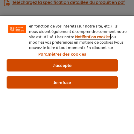
Téléchargez la spécification détaillée du produit en pdf
fonctionnalités (telles que la sauvegarde de votre
"panier en ligne"), de la fonctionnalité de partage
social (pour Facebook, Instagram, etc.), ainsi que de
personnaliser les messages et d'afficher des publicités
en fonction de vos intérêts (sur notre site, etc.). Ils
Allergènes
nous aident également à comprendre comment notre
site est utilisé. Lisez notre
Notification cookies
ou
Sans gluten
modifiez vos préférences en matière de cookies (vous
Végétarien
pouvez le faire à tout moment). En cliquant sur
"J'accepte", vous consentez à l'utilisation de
Paramètres des cookies
cookies.
Avis relatif aux cookies
J'accepte
Les + du produit
Je refuse
Détails du produit