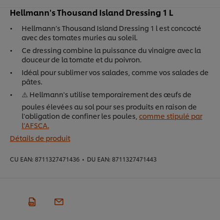
Hellmann's Thousand Island Dressing 1 L
Hellmann’s Thousand Island Dressing 1 l est concocté
avec des tomates muries au soleil.
Ce dressing combine la puissance du vinaigre avec la
douceur de la tomate et du poivron.
Idéal pour sublimer vos salades, comme vos salades de
pâtes.
⚠️ Hellmann's utilise temporairement des œufs de
poules élevées au sol pour ses produits en raison de
l'obligation de confiner les poules,
comme stipulé par
l’AFSCA.
Détails de produit
CU EAN:
8711327471436
•
DU EAN:
8711327471443