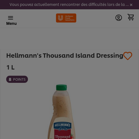
Vous pouvez actuellement rencontrer des difficultés lors de la saisie de vos codes stickers. Nous travaillons activement à résoudre ce problème.
Menu
Hellmann's Thousand Island Dressing
1 L
8
POINTS