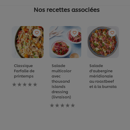
Nos recettes associées
Classique
Salade
Salade
F
Farfalle de
multicolor
d’aubergine
v
printemps
avec
méridionale
A
thousand
au roastbeef
Aucune
év
Islands
et à la burrata
évaluation
s
dressing
soumise
p
(livraison)
pour
c
ce
Aucune
re
recipe
évaluation
soumise
pour
ce
recipe