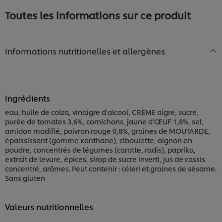
Toutes les informations sur ce produit
Informations nutritionelles et allergènes
Ingrédients
eau, huile de colza, vinaigre d'alcool, CRÈME aigre, sucre,
purée de tomates 3,6%, cornichons, jaune d'ŒUF 1,8%, sel,
amidon modifié, poivron rouge 0,8%, graines de MOUTARDE,
épaississant (gomme xanthane), ciboulette, oignon en
poudre, concentrés de légumes (carotte, radis), paprika,
extrait de levure, épices, sirop de sucre inverti, jus de cassis
concentré, arômes. Peut contenir : céleri et graines de sésame.
Sans gluten
Nous utilisons des cookies et techniques similaires
Valeurs nutritionnelles
pour améliorer votre expérience sur notre site. Les
cookies vous permettent de profiter de certaines