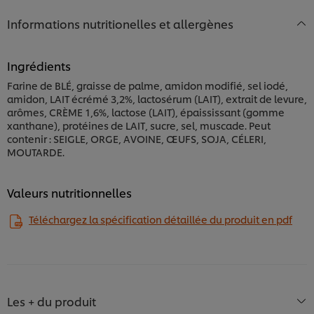
Informations nutritionelles et allergènes
Ingrédients
Farine de BLÉ, graisse de palme, amidon modifié, sel iodé,
amidon, LAIT écrémé 3,2%, lactosérum (LAIT), extrait de levure,
arômes, CRÈME 1,6%, lactose (LAIT), épaississant (gomme
xanthane), protéines de LAIT, sucre, sel, muscade. Peut
contenir : SEIGLE, ORGE, AVOINE, ŒUFS, SOJA, CÉLERI,
MOUTARDE.​
Valeurs nutritionnelles
Téléchargez la spécification détaillée du produit en pdf
Les + du produit