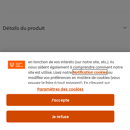
Nous utilisons des cookies et techniques similaires
Détails du produit
pour améliorer votre expérience sur notre site. Les
cookies vous permettent de profiter de certaines
fonctionnalités (telles que la sauvegarde de votre
"panier en ligne"), de la fonctionnalité de partage
social (pour Facebook, Instagram, etc.), ainsi que de
personnaliser les messages et d'afficher des publicités
en fonction de vos intérêts (sur notre site, etc.). Ils
nous aident également à comprendre comment notre
Découvrez aussi (10)
site est utilisé. Lisez notre
Notification cookies
ou
modifiez vos préférences en matière de cookies (vous
pouvez le faire à tout moment). En cliquant sur
"J'accepte", vous consentez à l'utilisation de
Paramètres des cookies
Knorr Professional Demi-
Knorr
cookies.
Avis relatif aux cookies
glace Liquide 1 L​
poche
J'accepte
7
17
POINTS
PO
Je refuse