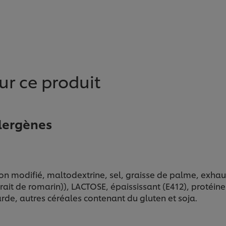
ur ce produit
llergènes
on modifié, maltodextrine, sel, graisse de palme, exhaus
ait de romarin)), LACTOSE, épaississant (E412), protéine
tarde, autres céréales contenant du gluten et soja.