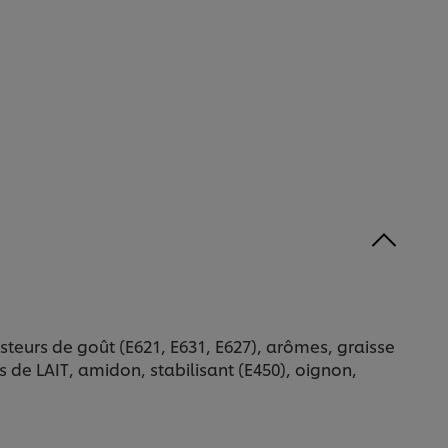
teurs de goût (E621, E631, E627), arômes, graisse
s de LAIT, amidon, stabilisant (E450), oignon,