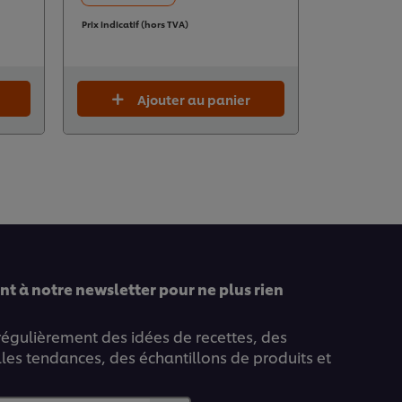
Prix indicatif (hors TVA)
Prix indicatif 
Ajouter au panier
A
t à notre newsletter pour ne plus rien
 régulièrement des idées de recettes, des
lles tendances, des échantillons de produits et