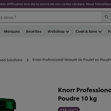
es difficultés lors de la saisie de vos codes stickers. Nous travaill
z-vous ?
Marques
Recettes
Webshop
Cook & Save
P
Knorr Professional Velouté de Poulet en Poudr
ood Solutions
Knorr Professiona
Poudre 10 kg
112
POINTS