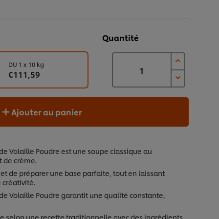
Quantité
DU 1 x 10 kg
€111,59
Ajouter au panier
de Volaille Poudre est une soupe classique au
t de crème.
t de préparer une base parfaite, tout en laissant
créativité.
e Volaille Poudre garantit une qualité constante,
e selon une recette traditionnelle avec des ingrédients