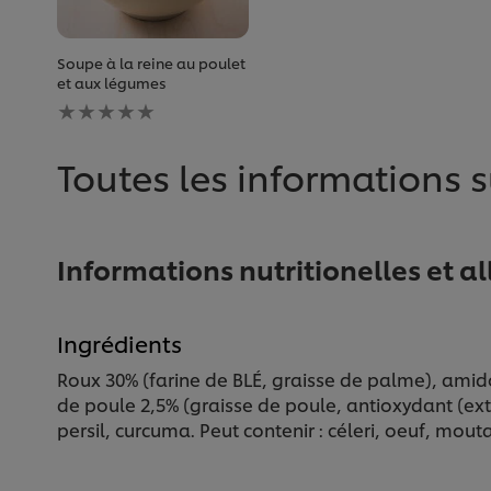
Soupe à la reine au poulet
et aux légumes
Aucune
évaluation
soumise
pour
Toutes les informations s
ce
recipe
Informations nutritionelles et a
Ingrédients
Roux 30% (farine de BLÉ, graisse de palme), amid
de poule 2,5% (graisse de poule, antioxydant (extr
persil, curcuma. Peut contenir : céleri, oeuf, mou