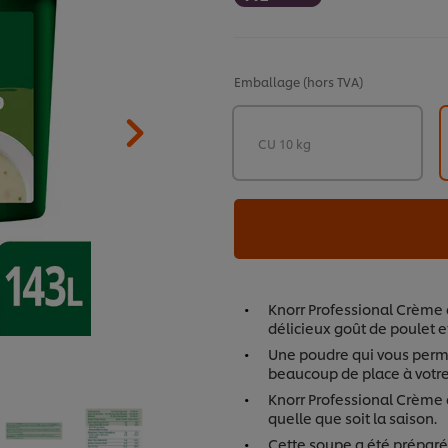
Emballage
(hors TVA)
CU 10 kg
Knorr Professional Crème 
délicieux goût de poulet e
Une poudre qui vous perme
beaucoup de place à votre 
Knorr Professional Crème d
quelle que soit la saison.
Cette soupe a été préparé