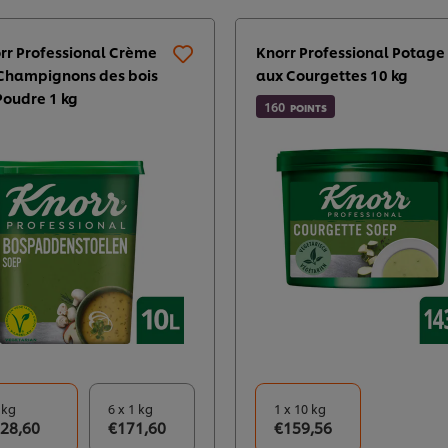
rr Professional Crème
Knorr Professional Potage
Champignons des bois
aux Courgettes 10 kg
Poudre 1 kg​
160
POINTS
 kg
6 x 1 kg
1 x 10 kg
28,60
€171,60
€159,56