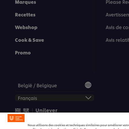
Marques
Please Re
Recettes
Avertisse
Webshop
Avis de co
Cook & Save
Avis relat
Promo
België / Belgique
© 2026 Unilever Food Soluti
Nous utilisons des cookies et techniques similaires pour améliorer votr