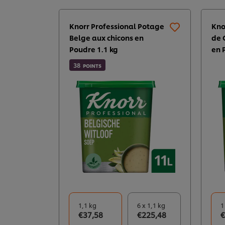
Knorr Professional Potage
Kno
Belge aux chicons en
de 
Poudre 1.1 kg​
en 
38
POINTS
1,1 kg
6 x 1,1 kg
1
€37,58
€225,48
€