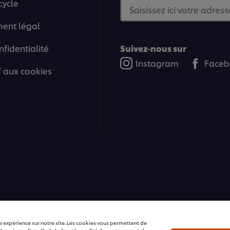
cycle
Saisissez ici votre adress
ment légal
nfidentialité
Suivez-nous sur
Instagram
Faceb
if aux cookies
ons | Tous droits réservés
e expérience sur notre site. Les cookies vous permettent de