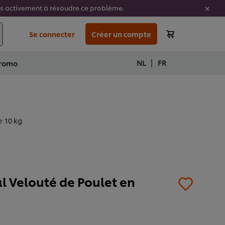
ons activement à résoudre ce problème.
Se connecter
Créer un compte
|
NL
FR
romo
e 10 kg
l Velouté de Poulet en