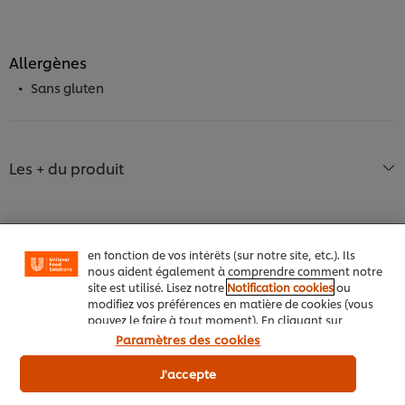
Allergènes
Sans gluten
Nous utilisons des cookies et techniques similaires
pour améliorer votre expérience sur notre site. Les
Les + du produit
cookies vous permettent de profiter de certaines
fonctionnalités (telles que la sauvegarde de votre
"panier en ligne"), de la fonctionnalité de partage
social (pour Facebook, Instagram, etc.), ainsi que de
personnaliser les messages et d'afficher des publicités
en fonction de vos intérêts (sur notre site, etc.). Ils
Détails du produit
nous aident également à comprendre comment notre
site est utilisé. Lisez notre
Notification cookies
ou
modifiez vos préférences en matière de cookies (vous
pouvez le faire à tout moment). En cliquant sur
"J'accepte", vous consentez à l'utilisation de
Paramètres des cookies
cookies.
Avis relatif aux cookies
J'accepte
Découvrez aussi