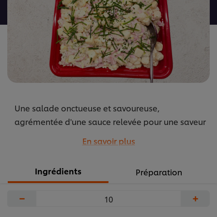
recipe
Une salade onctueuse et savoureuse,
agrémentée d'une sauce relevée pour une saveur
douce et pleine avec une touche de fraîcheur.
En savoir plus
...
Ingrédients
Préparation
−
+