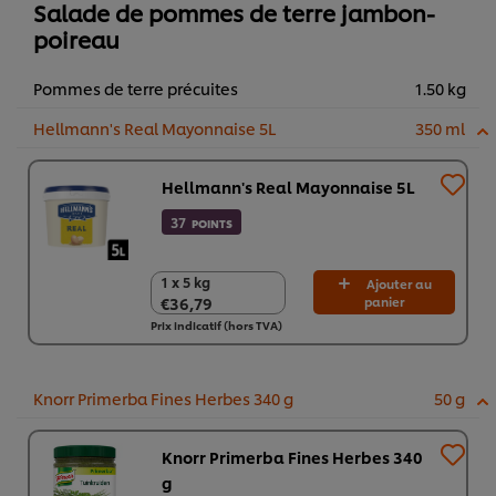
Salade de pommes de terre jambon-
poireau
Pommes de terre précuites
1.50 kg
Hellmann's Real Mayonnaise 5L
350 ml
Hellmann's Real Mayonnaise 5L
37
POINTS
1 x 5 kg
1 x 5 kg
Ajouter au
€36,79
panier
€36,79
Prix indicatif (hors TVA)
Knorr Primerba Fines Herbes 340 g
50 g
Knorr Primerba Fines Herbes 340
g