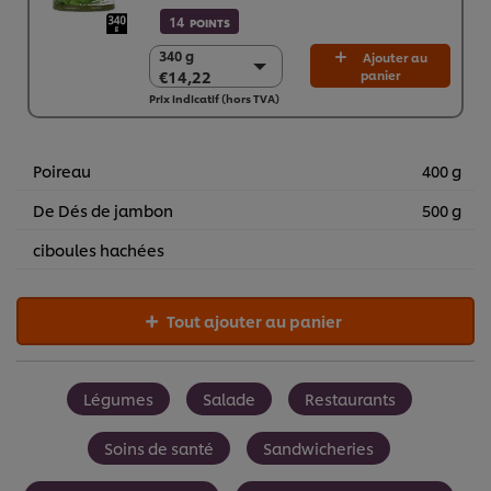
14
POINTS
340 g
340 g
Ajouter au
€14,22
panier
€14,22
Prix indicatif (hors TVA)
2 x 340 g
€28,44
Poireau
400 g
De Dés de jambon
500 g
ciboules hachées
Tout ajouter au panier
Légumes
Salade
Restaurants
Soins de santé
Sandwicheries
Nous utilisons des cookies et techniques similaires pour
améliorer votre expérience sur notre site. Les cookies
vous permettent de profiter de certaines fonctionnalités