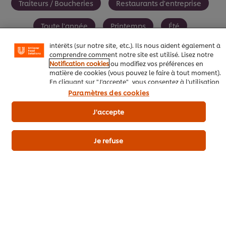
Traiteurs / Boucheries
Restaurants d'entreprise
(telles que la sauvegarde de votre "panier en ligne"), de
la fonctionnalité de partage social (pour Facebook,
Toute l'année
Printemps
Été
Instagram, etc.), ainsi que de personnaliser les
messages et d'afficher des publicités en fonction de vos
intérêts (sur notre site, etc.). Ils nous aident également à
Favoris du moment
comprendre comment notre site est utilisé. Lisez notre
Notification cookies
ou modifiez vos préférences en
matière de cookies (vous pouvez le faire à tout moment).
En cliquant sur "J'accepte", vous consentez à l'utilisation
de cookies.
Avis relatif aux cookies
Paramètres des cookies
Soyez le premier à évaluer.
J'accepte
Envoyez
Je refuse