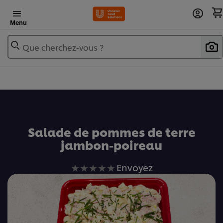
Menu
Que cherchez-vous ?
Ajouter au livre de recettes
Salade de pommes de terre
jambon-poireau
Aucune
Envoyez
évaluation
soumise
pour
ce