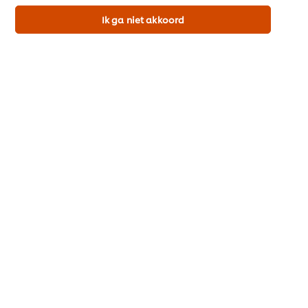
kennis over vlaswijting
op
Vlaswijting: een hart
Ik ga niet akkoord
voor lokale bijvangst
Home
Over ons
Inspiratie
Merken
Recepten