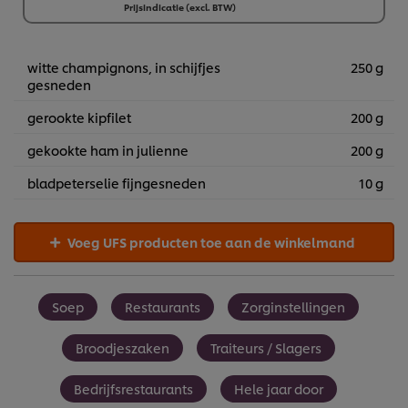
Prijsindicatie (excl. BTW)
6 x 1,1 kg
€120,60
witte champignons, in schijfjes
250 g
gesneden
gerookte kipfilet
200 g
gekookte ham in julienne
200 g
bladpeterselie fijngesneden
10 g
Voeg UFS producten toe aan de winkelmand
Soep
Restaurants
Zorginstellingen
Broodjeszaken
Traiteurs / Slagers
Bedrijfsrestaurants
Hele jaar door