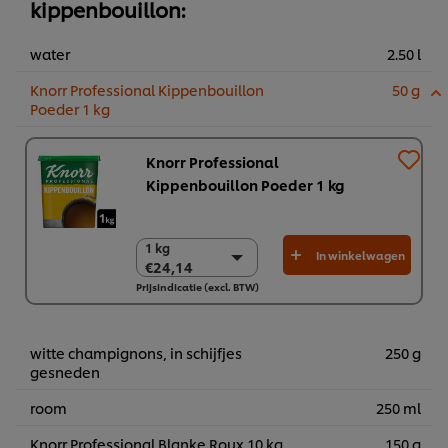
kippenbouillon:
water
2.50 l
Knorr Professional Kippenbouillon
50 g
Poeder 1 kg
Knorr Professional
Kippenbouillon Poeder 1 kg
1 kg
1 kg
In winkelwagen
€24,14
€24,14
Prijsindicatie (excl. BTW)
6 x 1 kg
€144,85
witte champignons, in schijfjes
250 g
gesneden
room
250 ml
Knorr Professional Blanke Roux 10 kg
150 g