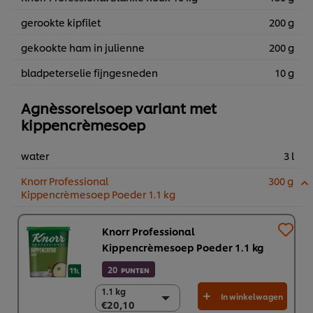
gerookte kipfilet
200 g
gekookte ham in julienne
200 g
bladpeterselie fijngesneden
10 g
Agnèssorelsoep variant met
kippencrèmesoep
water
3 l
Knorr Professional
300 g
Kippencrèmesoep Poeder 1.1 kg
Knorr Professional
Kippencrèmesoep Poeder 1.1 kg
20
PUNTEN
1.1 kg
1.1 kg
In winkelwagen
€20,10
€20,10