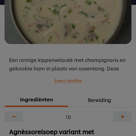
Een romige kippenvelouté met champignons en
gekookte ham in plaats van ossentong. Deze
Franse klassieker is de vol-au-vent in soepversie.
Lees verder
...
Ingrediënten
Bereiding
−
+
Agnèssorelsoep variant met