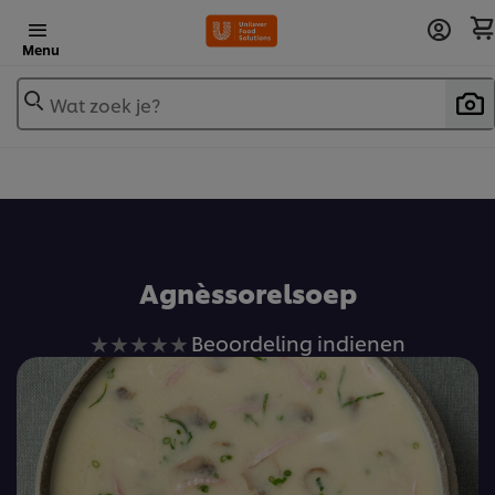
Menu
Wat zoek je?
Voeg toe aan receptenboek
Agnèssorelsoep
Geen
Beoordeling indienen
beoordelingen
ingediend
voor
deze
recipe