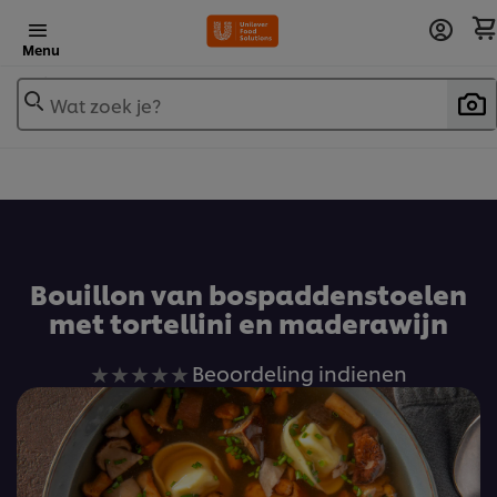
Menu
Wat zoek je?
Voeg toe aan receptenboek
Bouillon van bospaddenstoelen
met tortellini en maderawijn
Geen
Beoordeling indienen
beoordelingen
ingediend
voor
deze