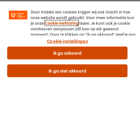
en advertenties te tonen die voor jou relevant kunnen
zijn, zowel op onze website als op websites van derden.
Door middel van cookies krijgen wij ook inzicht in hoe
onze website wordt gebruikt. Voor meer informatie kun
je onze
Cookie Verklaring
lezen. Je kunt ook je cookie
Download als PDF
voorkeuren aanpassen (dit kan op elk gewenst
moment). Door te klikken op “Ik ga akkoord” geef je ons
toestemming cookies te gebruiken.
Deel per email
Cookie-instellingen
Ik ga akkoord
Meer recepten
Ik ga niet akkoord
Bekijk recepten (449)
Popular recipes
(10)