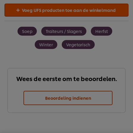
Voeg UFS producten toe aan de winkelmand
Soep
Traiteurs / Slagers
Herfst
Winter
Vegetarisch
Wees de eerste om te beoordelen.
Beoordeling indienen
We gebruiken cookies en vergelijkbare technieken om
jouw ervaring op onze website te verbeteren. Cookies
maken het mogelijk om jou van verschillende
functionaliteiten te voorzien (zoals onthouden wat je in
je winkelmandje plaatst), om te delen op social media
(zoals Facebook, Instagram, et cetera) en om berichten