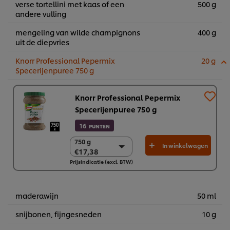
verse tortellini met kaas of een
500 g
andere vulling
mengeling van wilde champignons
400 g
uit de diepvries
Knorr Professional Pepermix
20 g
Specerijenpuree 750 g
Knorr Professional Pepermix
Specerijenpuree 750 g
16
PUNTEN
750 g
750 g
In winkelwagen
€17,38
€17,38
Prijsindicatie (excl. BTW)
2 x 750g
€34,76
maderawijn
50 ml
snijbonen, fijngesneden
10 g