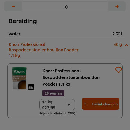
−
+
Bereiding
water
2.50 l
Knorr Professional
40 g
Bospaddenstoelenbouillon Poeder
1.1 kg
Knorr Professional
Bospaddenstoelenbouillon
Poeder 1.1 kg
28
PUNTEN
1.1 kg
1.1 kg
In winkelwagen
€27,99
€27,99
Prijsindicatie (excl. BTW)
6 x 1.1 kg
€167,96