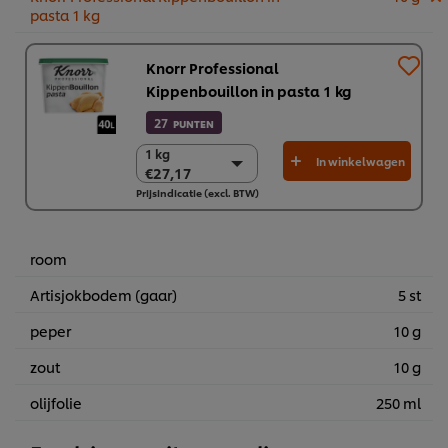
pasta 1 kg
Knorr Professional
Kippenbouillon in pasta 1 kg
27
PUNTEN
1 kg
1 kg
In winkelwagen
€27,17
€27,17
Prijsindicatie (excl. BTW)
2 (x 1 kg)
€54,33
room
Artisjokbodem (gaar)
5 st
peper
10 g
zout
10 g
olijfolie
250 ml