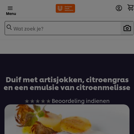
Menu
Wat zoek je?
Voeg toe aan receptenboek
Duif met artisjokken, citroengras
en een emulsie van citroenmelisse
Geen
Beoordeling indienen
beoordelingen
ingediend
voor
deze