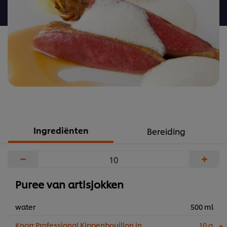
recipe
Ingrediënten
Bereiding
−
+
Puree van artisjokken
water
500 ml
Knorr Professional Kippenbouillon in
10 g