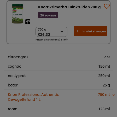
Knorr Primerba Tuinkruiden 700 g
26
PUNTEN
700 g
700 g
In winkelwagen
€26,32
€26,32
Prijsindicatie (excl. BTW)
2 x 700 g
€52,64
citroengras
2 st
cognac
150 ml
noilly prat
250 ml
boter
25 g
Knorr Professional Authentic
750 ml
Gevogeltefond 1 L
room
125 ml