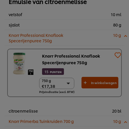
Emulsie van citroenmelisse
vetstof
10 ml
sjalot
80 g
Knorr Professional Knoflook
10 g
Specerijenpuree 750g
Knorr Professional Knoflook
Specerijenpuree 750g
15
PUNTEN
750 g
750 g
In winkelwagen
€17,38
€17,38
Prijsindicatie (excl. BTW)
2 x 750g
€34,76
citroenmelisse
20 bl
Knorr Primerba Tuinkruiden 700 g
10 g