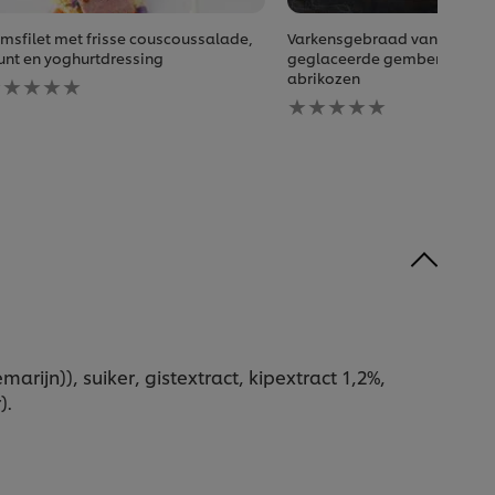
msfilet met frisse couscoussalade,
Varkensgebraad van de lend
nt en yoghurtdressing
geglaceerde gember en ge
een
abrikozen
eoordelingen
Geen
ngediend
beoordelingen
oor
ingediend
eze
voor
ecipe
deze
recipe
rijn)), suiker, gistextract, kipextract 1,2%,
).