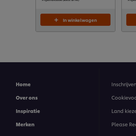
In winkelwagen
Home
Inschrijve
Over ons
Cookievo
Inspiratie
Land kiez
Merken
Please Re