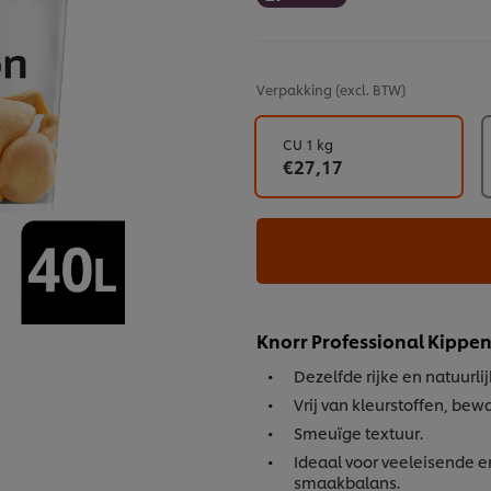
Verpakking
(excl. BTW)
CU 1 kg
€27,17
Knorr Professional Kippen
Dezelfde rijke en natuurli
Vrij van kleurstoffen, be
Smeuïge textuur.
Ideaal voor veeleisende e
smaakbalans.