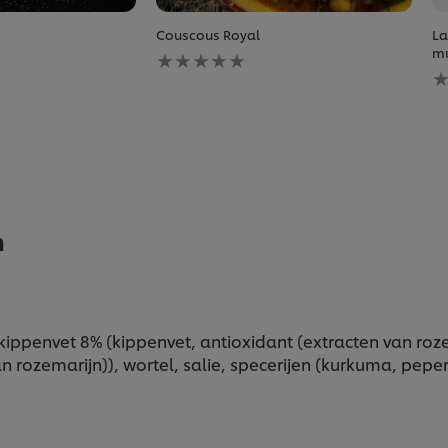
Couscous Royal
La
Geen
mu
beoordelingen
G
ingediend
b
voor
i
deze
v
recipe
d
r
n
ppenvet 8% (kippenvet, antioxidant (extracten van rozema
 rozemarijn)), wortel, salie, specerijen (kurkuma, peper