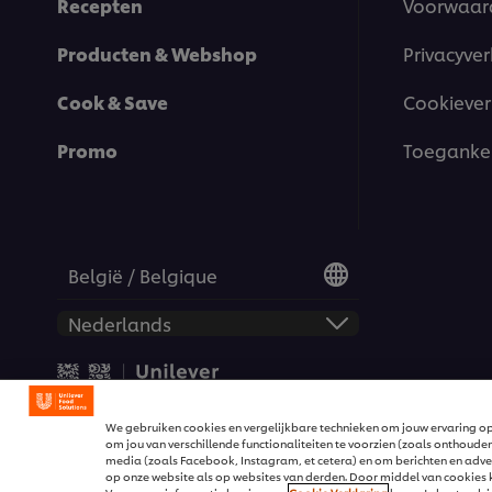
Recepten
Voorwaar
Producten & Webshop
Privacyver
Cook & Save
Cookiever
Promo
Toegankel
België / Belgique
© 2026 Unilever Food Solut
We gebruiken cookies en vergelijkbare technieken om jouw ervaring op
om jou van verschillende functionaliteiten te voorzien (zoals onthouden
media (zoals Facebook, Instagram, et cetera) en om berichten en advert
op onze website als op websites van derden. Door middel van cookies kr