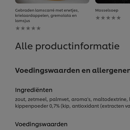
Gebraden lamscarré met erwtjes,
Mosselsoep
Geen
krielaardappelen, gremolata en
beoordelingen
lamsjus
Geen
ingediend
beoordelingen
voor
ingediend
deze
voor
recipe
Alle productinformatie
deze
recipe
Voedingswaarden en allergene
Ingrediënten
zout, zetmeel, palmvet, aroma's, maltodextrine, ki
kippenpoeder 0,7% (kip, antioxidant (extracten van
Voedingswaarden