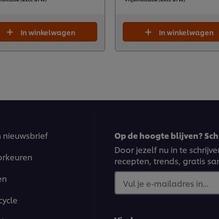
In winkelwagen
In winkelwagen
n nieuwsbrief
Op de hoogte blijven? Schr
Door jezelf nu in te schrij
orkeuren
recepten, trends, gratis s
en
Vul je e-mailadres in...
cycle