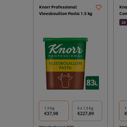
Knorr Professional
Kno
Vleesbouillon Pasta 1.5 kg
Con
24
1,5 kg
6 x 1,5 kg
1
€37,98
€227,89
€
Prijsindicatie (excl. BTW)
Prijs