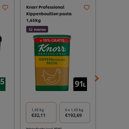
Knorr Professional
Knorr Prof
Kippenbouillon pasta
Vleesbouil
1,65Kg
28
PUNTEN
32
PUNTEN
1,65 kg
6 x 1,65 kg
1 kg
€32,11
€192,69
€27,66
Prijsindicatie (excl. BTW)
Prijsindicatie 