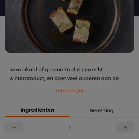
recipe
Savooikool of groene kool is een echt
winterproduct, en doet veel ouderen aan de
keuken van vroeger denken. Daarom houdt dit
Lees verder
recept het authentiek en klassiek, met lekker
gerookt spek.
Ingrediënten
Bereiding
...
−
+