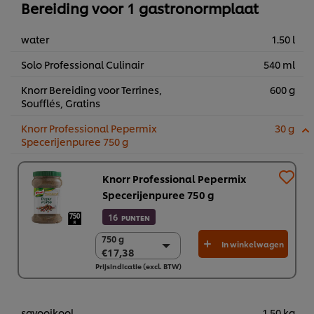
Bereiding voor 1 gastronormplaat
water
1.50 l
Solo Professional Culinair
540 ml
Knorr Bereiding voor Terrines,
600 g
Soufflés, Gratins
Knorr Professional Pepermix
30 g
Specerijenpuree 750 g
Knorr Professional Pepermix
Specerijenpuree 750 g
16
PUNTEN
750 g
750 g
In winkelwagen
€17,38
€17,38
Prijsindicatie (excl. BTW)
2 x 750g
€34,76
savooikool
1.50 kg