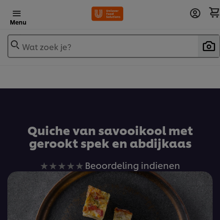
Menu
Wat zoek je?
Voeg toe aan receptenboek
Quiche van savooikool met
gerookt spek en abdijkaas
Geen
Beoordeling indienen
beoordelingen
ingediend
voor
deze