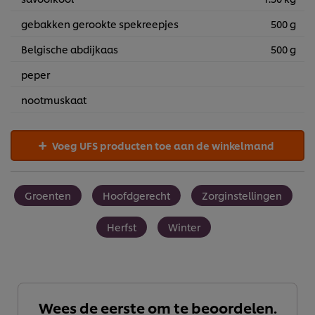
gebakken gerookte spekreepjes
500 g
Belgische abdijkaas
500 g
peper
nootmuskaat
Voeg UFS producten toe aan de winkelmand
Groenten
Hoofdgerecht
Zorginstellingen
Herfst
Winter
Wees de eerste om te beoordelen.