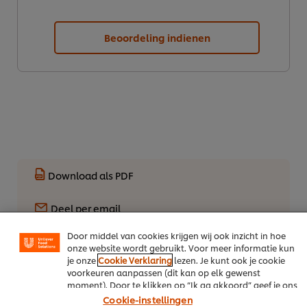
Beoordeling indienen
We gebruiken cookies en vergelijkbare technieken om
jouw ervaring op onze website te verbeteren. Cookies
maken het mogelijk om jou van verschillende
functionaliteiten te voorzien (zoals onthouden wat je in
Download als PDF
je winkelmandje plaatst), om te delen op social media
(zoals Facebook, Instagram, et cetera) en om berichten
Deel per email
en advertenties te tonen die voor jou relevant kunnen
zijn, zowel op onze website als op websites van derden.
Door middel van cookies krijgen wij ook inzicht in hoe
onze website wordt gebruikt. Voor meer informatie kun
je onze
Cookie Verklaring
lezen. Je kunt ook je cookie
voorkeuren aanpassen (dit kan op elk gewenst
Meer recepten
moment). Door te klikken op “Ik ga akkoord” geef je ons
toestemming cookies te gebruiken.
Cookie-instellingen